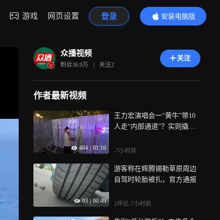
游戏
网页设置
登录
安装电脑版
内容更精彩
众播视频
关注
粉丝
36.9万
|
关注
2
作者最新视频
王力宏演唱会一“黄牛”带10
人走“内部通道”？实则撬围
挡、躲死角、暗地带人入场
484
|
01:16
-7小时前
游客称在辉腾锡勒草原周边
自驾时轮胎被扎，官方通报
93
|
00:49
2评论
-7小时前