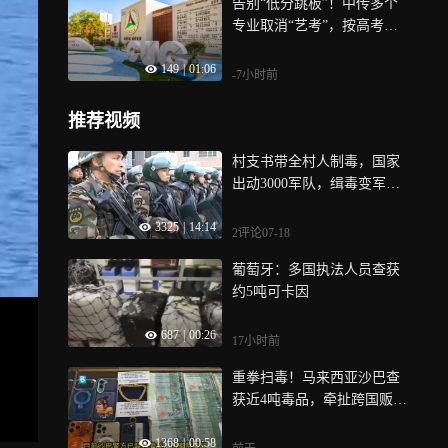
告别“低分跳板”！中传多个
专业取消“艺考”，按高考文
化课成绩录取
149
|
01:06
-7小时前
推荐视频
村支书带全村人制毒，国家
出动3000军队，缉毒变军事
行动！
3325
|
14:14
2评论
07-18
葡萄牙：多国执法人员查获
约5吨可卡因
687
|
00:26
17小时前
重拳扫毒！马来西亚沙巴查
获近4吨毒品，牵扯跨国贩毒
集团
1368
|
00:58