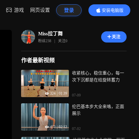
游戏
网页设置
登录
安装电脑版
内容更精彩
Miss拉丁舞
关注
粉丝
238
|
关注
0
作者最新视频
收紧核心，稳住重心，每一
次下沉都是在给旋转蓄力
324
|
01:39
07-09
伦巴基本步大全来咯，正面
展示
432
|
02:12
07-02