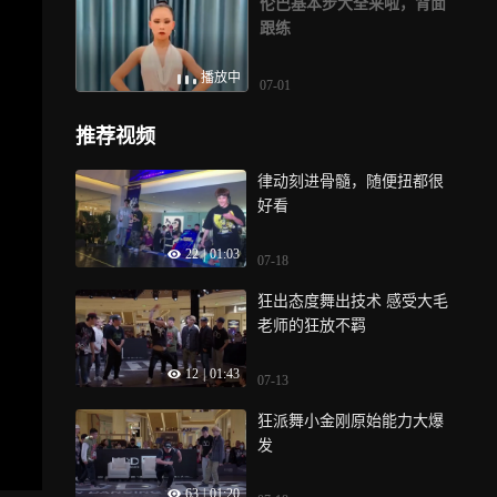
伦巴基本步大全来啦，背面
跟练
播放中
07-01
推荐视频
律动刻进骨髓，随便扭都很
好看
22
|
01:03
07-18
狂出态度舞出技术 感受大毛
老师的狂放不羁
12
|
01:43
07-13
狂派舞小金刚原始能力大爆
发
63
|
01:20