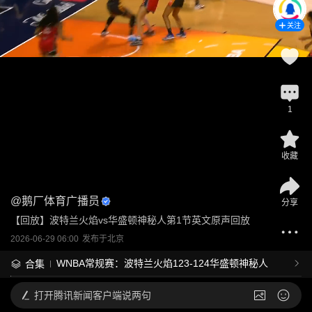
关注
1
收藏
@
鹅厂体育广播员
分享
【回放】波特兰火焰vs华盛顿神秘人第1节英文原声回放
2026-06-29 06:00
发布于
北京
WNBA常规赛：波特兰火焰123-124华盛顿神秘人
合集
打开
腾讯新闻客户端说两句