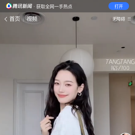
· 获取全网一手热点
打开
首页
视频
无障碍