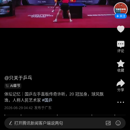
关注
评论
收藏
@
只关于乒乓
AI章节
分享
体坛记忆｜国乒左手直板传奇许昕，20 冠加身，球风飘
逸，人称人民艺术家
 #
国乒
2026-06-29 04:42
发布于
广东
打开
腾讯新闻客户端说两句