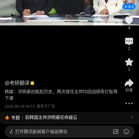
关注
4
2
1
@
老研翻译
分享
韩媒：洪明甫创尴尬历史，两次接任主帅均因战绩奇烂耻辱
下课
2026-06-29 04:11
发布于
广东
前韩国主帅洪明甫任命疑云
专题
打开
腾讯新闻客户端说两句