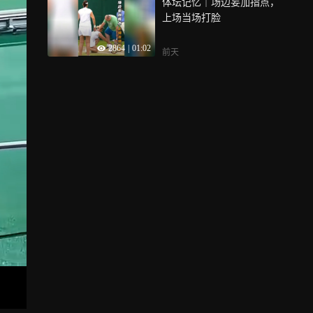
体坛记忆｜场边妄加指点，
上场当场打脸
2864
|
01:02
前天