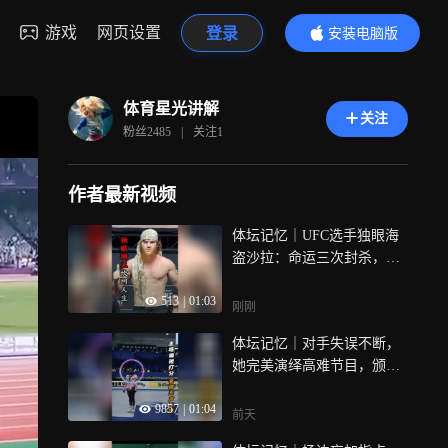
游戏
网页设置
登录
安装电脑版
内容更精彩
体育星光讲解
关注
粉丝
2485
|
关注
1
作者最新视频
体坛记忆｜UFC选手独眼海
盗沙拉：命运三次封杀，照
样横扫八角笼
513
|
01:03
刚刚
体坛记忆｜对手失误不断，
她完美演绎高难节目，颁奖
礼拒登领奖台
9857
|
01:04
前天