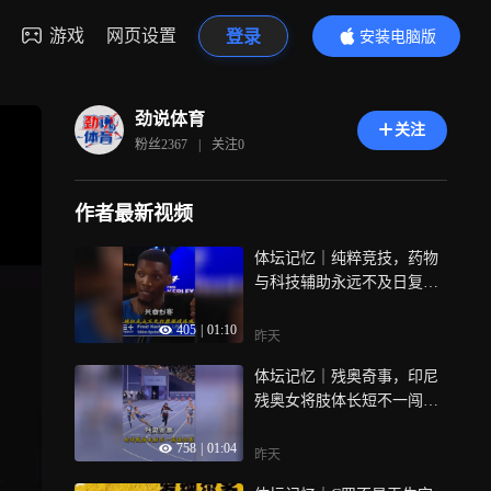
游戏
网页设置
登录
安装电脑版
内容更精彩
劲说体育
关注
粉丝
2367
|
关注
0
作者最新视频
体坛记忆｜纯粹竞技，药物
与科技辅助永远不及日复一
日打磨的强健体魄
405
|
01:10
昨天
体坛记忆｜残奥奇事，印尼
残奥女将肢体长短不一闯进
百米决赛
758
|
01:04
昨天