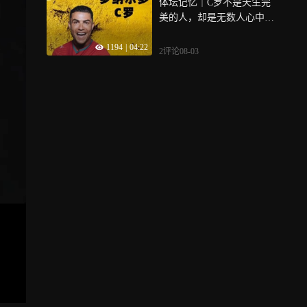
体坛记忆｜C罗不是天生完
美的人，却是无数人心中最
完美的答案！
1194
|
04:22
2评论
08-03