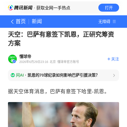
· 获取全网一手热点
打开
首页
新闻
无障碍
天空：巴萨有意签下凯恩，正研究筹资
方案
懂球帝
关注
2026年6月29日23:16
北京
懂球帝官方账号
问AI
·
凯恩的70球纪录如何影响巴萨引援决策？
据天空体育消息，巴萨有意签下哈里-凯恩。