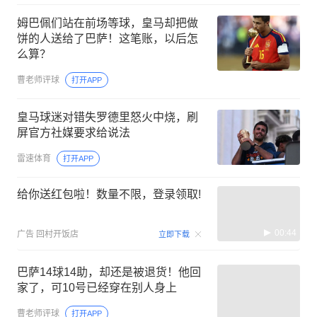
姆巴佩们站在前场等球，皇马却把做
饼的人送给了巴萨！这笔账，以后怎
么算？
曹老师评球
打开APP
皇马球迷对错失罗德里怒火中烧，刷
屏官方社媒要求给说法
雷速体育
打开APP
给你送红包啦！数量不限，登录领取!
00:44
广告
回村开饭店
立即下载
巴萨14球14助，却还是被退货！他回
家了，可10号已经穿在别人身上
曹老师评球
打开APP