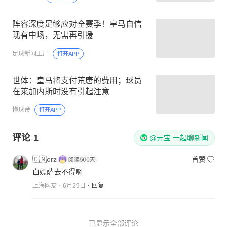
阵容深度足够应对全赛季！皇马自信
现有中场，无需再引援
足球新闻工厂
打开APP
世体：皇马将支付荒唐的费用；球员
在莱加内斯时没有引起注意
懂球帝
打开APP
评论
1
@元宝 一起聊新闻
🇨🇳orz
首赞
白嫖萨去不得啊
上海网友
6月29日
回复
已显示全部评论