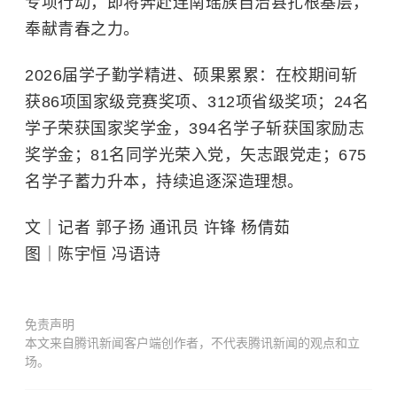
专项行动，即将奔赴连南瑶族自治县扎根基层，
奉献青春之力。
2026届学子勤学精进、硕果累累：在校期间斩
获86项国家级竞赛奖项、312项省级奖项；24名
学子荣获
国家奖学金
，394名学子斩获
国家励志
奖学金
；81名同学光荣入党，矢志跟党走；675
名学子蓄力升本，持续追逐深造理想。
文｜记者 郭子扬 通讯员 许锋 杨倩茹
图｜陈宇恒 冯语诗
免责声明
本文来自腾讯新闻客户端创作者，不代表腾讯新闻的观点和立
场。