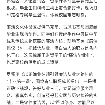
体验区、入伍咨询区、留学升学专区等多元互动
板块。毕业生们纷纷主动上前合影打卡，现场打
印定格专属毕业温情，珍藏校园难忘时刻。
廉洁文化体验区提供马克笔、古风书签与团扇给
毕业生现场创作。同学们在传统手作中感悟中华
优秀传统文化蕴藏的廉洁内核；现场签署《廉洁
倡议书》，把诚信从业、清白做人的职业信条内
化于心，这份独属于财贸学子的“廉洁毕业礼”，
也是离校前厚重的成长馈赠。
罗贤甲《以正确业绩观引领廉洁从业之路》的
“毕业第一课”，围绕青年职场成长提出：一是摆
正确业绩观，答好从业三问，立足岗位服务群
众、求真务实，创造经得起实践与历史检验的实
绩；二是守住廉洁线，以“严以修身、才能严以