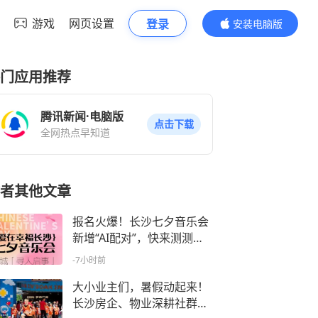
游戏
网页设置
登录
安装电脑版
内容更精彩
门应用推荐
腾讯新闻·电脑版
点击下载
全网热点早知道
者其他文章
报名火爆！长沙七夕音乐会
新增“AI配对”，快来测测你
的七夕缘分
-7小时前
大小业主们，暑假动起来！
长沙房企、物业深耕社群开