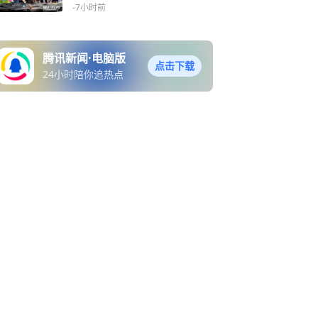
启多维服务
-7小时前
腾讯新闻·电脑版
点击下载
24小时陪你追热点