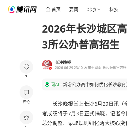
首页
要闻
北京
科技
2026年长沙城区
3所公办普高招生
长沙晚报
2026-06-29 23:10
发布于
湖南
长沙晚报官方账
7
问AI
·
新增公办高中如何优化长沙教育
评论
长沙晚报掌上长沙6月29日讯（全媒
考成绩将于7月3日正式揭晓，记者
总分调整、录取规则细化两大核心变