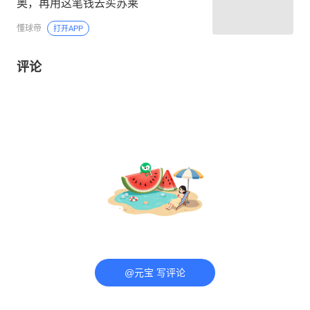
奥，再用这笔钱去买苏莱
懂球帝
打开APP
评论
@元宝 写评论