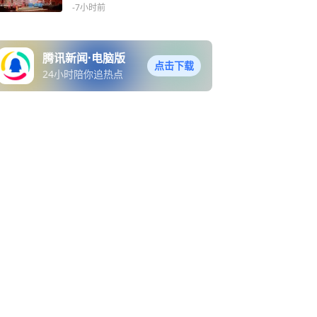
南启幕
-7小时前
腾讯新闻·电脑版
点击下载
24小时陪你追热点