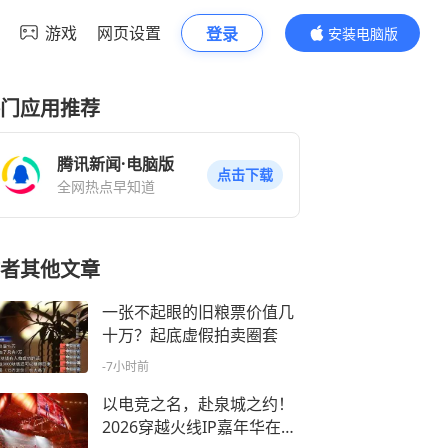
游戏
网页设置
登录
安装电脑版
内容更精彩
门应用推荐
腾讯新闻·电脑版
点击下载
全网热点早知道
者其他文章
一张不起眼的旧粮票价值几
十万？起底虚假拍卖圈套
-7小时前
以电竞之名，赴泉城之约！
2026穿越火线IP嘉年华在济