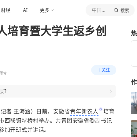
财经
AI
更多
中国青年报
搜索
人培育暨大学生返乡创
热
关注
账号
作
层？
记者 王海涵）日前，安徽省
青年新农人
培育
市西联镇犁桥村举办。共青团安徽省委副书记
参加开班式并讲话。