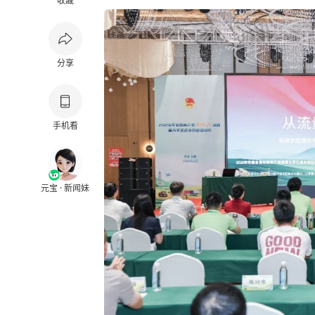
收藏
分享
手机看
元宝 · 新闻妹