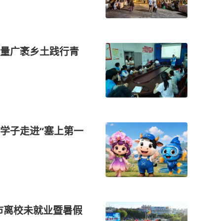
量广袤乡土践行青
学子走进“塞上第一
岭市离校未就业暨暑假