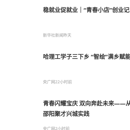
稳就业促就业｜“青春小店”创业记
新华社新闻
昨天
哈理工学子三下乡 “智绘”满乡赋
央广网
22小时前
青春闪耀宝庆 双向奔赴未来——
邵阳聚才兴城实践
央广网
2小时前