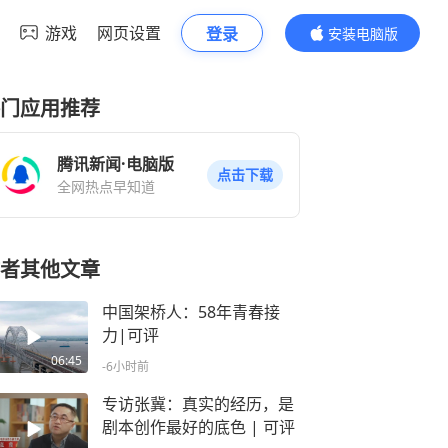
游戏
网页设置
登录
安装电脑版
内容更精彩
门应用推荐
腾讯新闻·电脑版
点击下载
全网热点早知道
者其他文章
中国架桥人：58年青春接
力|可评
06:45
-6小时前
专访张冀：真实的经历，是
剧本创作最好的底色 | 可评