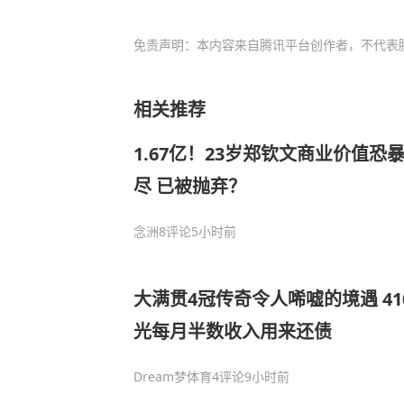
免责声明：本内容来自腾讯平台创作者，不代表
相关推荐
1.67亿！23岁郑钦文商业价值恐
尽 已被抛弃？
念洲
8评论
5小时前
大满贯4冠传奇令人唏嘘的境遇 4
光每月半数收入用来还债
Dream梦体育
4评论
9小时前