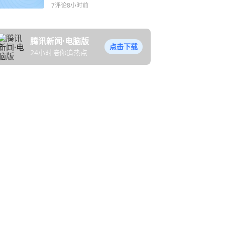
50万美元
7评论
8小时前
腾讯新闻·电脑版
点击下载
24小时陪你追热点