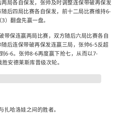
随后两局各自保发，张帅及时调整连保带破再保发
方随后四局比赛各自保发，前十二局比赛维持6-
6（3）翻盘先赢一盘。
破带保连赢两局比赛，双方随后六局比赛各自
帅随后连保带破再保发连赢三局，张帅6-5反超
6-6。张帅8-6再度赢下抢七，从而以7-
0战胜安德莱斯库晋级次轮。
与扎哈洛娃之间的胜者。