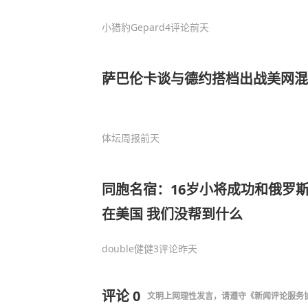
小猎豹Gepard
4评论
前天
萨巴伦卡谈与德约搭档出战美网混
体坛周报
前天
同胞名宿：16岁小将成功和俄罗斯
在美国 我们没帮到什么
double健健
3评论
昨天
评论
0
文明上网理性发言，请遵守
《新闻评论服务