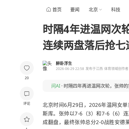
首页
要闻
北京
科技
时隔4年进温网次轮
连续两盘落后抢七
醉卧浮生
2026-06-29 22:58
发布于
江西
体育领域创作者
20
问AI
·
时隔四年再进温网次轮，张帅的
评论
北京时间6月29日，2026年温网女
斯库。张帅以7-6（3）和7-6（6）
成翻盘，最终张帅总分2-0战胜安德