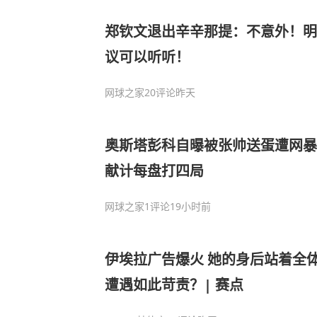
郑钦文退出辛辛那提：不意外！明
议可以听听！
网球之家
20评论
昨天
奥斯塔彭科自曝被张帅送蛋遭网暴
献计每盘打四局
网球之家
1评论
19小时前
伊埃拉广告爆火 她的身后站着全体
遭遇如此苛责？| 赛点