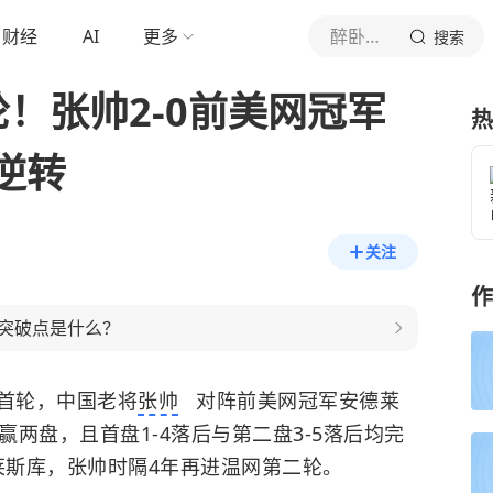
财经
AI
更多
醉卧浮生
搜索
！张帅2-0前美网冠军
热
逆转
关注
作
突破点是什么？
单首轮，中国老将
张帅
对阵前美网冠军安德莱
连赢两盘，且首盘1-4落后与第二盘3-5落后均完
莱斯库，张帅时隔4年再进温网第二轮。