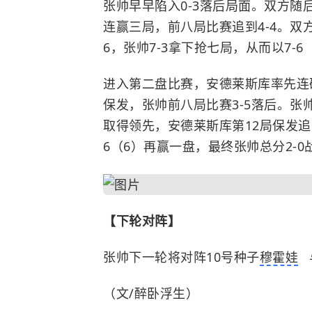
张帅早早陷入0-3落后局面。双方
连赢三局，前八局比赛追到4-4。双
6，张帅7-3拿下抢七局，从而以7-
进入第二盘比赛，安德莱斯库率先连
保发，张帅前八局比赛3-5落后。张
取得领先，安德莱斯库第12局保发追到
6（6）再赢一盘，最终张帅总分2-
【下轮对阵】
张帅下一轮将对阵10号种子
穆霍娃
（文/醉卧浮生）