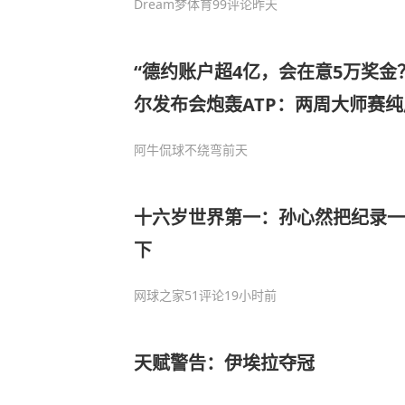
Dream梦体育
99评论
昨天
“德约账户超4亿，会在意5万奖金
尔发布会炮轰ATP：两周大师赛
阿牛侃球不绕弯
前天
十六岁世界第一：孙心然把纪录一
下
网球之家
51评论
19小时前
天赋警告：伊埃拉夺冠