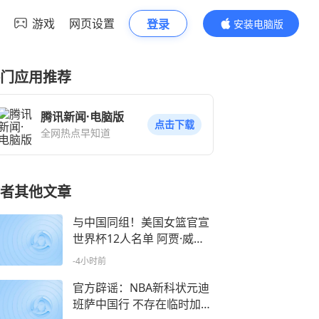
游戏
网页设置
登录
安装电脑版
内容更精彩
门应用推荐
腾讯新闻·电脑版
点击下载
全网热点早知道
者其他文章
与中国同组！美国女篮官宣
世界杯12人名单 阿贾·威尔
逊领衔冲5连冠
-4小时前
官方辟谣：NBA新科状元迪
班萨中国行 不存在临时加价