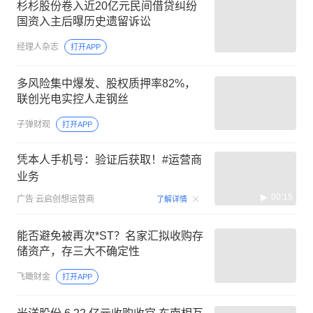
杉杉股份卷入近20亿元民间借贷纠纷
国资入主后曝历史遗留诉讼
经理人杂志
打开APP
多风险集中爆发、股权质押率82%，
联创光电实控人走钢丝
子弹财观
打开APP
凭本人手机号：验证后获取！#运营商
业务
00:15
广告
云启创想运营商
了解详情
能否避免被再次*ST？名家汇拟收购存
储资产，存三大不确定性
飞瞰财金
打开APP