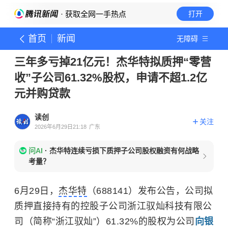
· 获取全网一手热点
打开
首页
新闻
无障碍
三年多亏掉21亿元！杰华特拟质押“零营
收”子公司61.32%股权，申请不超1.2亿
元并购贷款
读创
关注
2026年6月29日21:18
广东
问AI
·
杰华特连续亏损下质押子公司股权融资有何战略
考量？
6月29日，
杰华特
（688141）发布公告，公司拟
质押直接持有的控股子公司浙江驭灿科技有限公
司（简称“浙江驭灿”）61.32%的股权为公司
向银