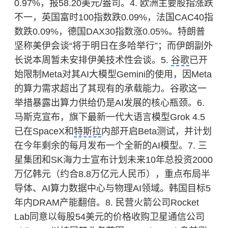
0.97%，报58.20美元/盎司。4. 欧洲主要股指涨跌
不一，英国富时100指数跌0.09%，法国CAC40指
数跌0.09%，德国DAX30指数涨0.05%。特朗普
坚称美伊会谈“将于明日在多哈举行”；而伊朗副外
长说本周暂未安排伊美技术性会谈。5.
谷歌
已开
始限制Meta对其AI大模型Gemini的使用，因Meta
的算力需求超出了其现有的承载能力。谷歌这一
举措暴露出算力供给仍是AI发展的核心瓶颈。6.
马斯克宣布，旗下最新一代大语言模型Grok 4.5
已在SpaceX和
特斯拉
内部开启Beta测试，并计划
在今年剩余的每月发布一个全新的AI模型。7. 三
星集团和SK海力士宣布计划未来10年总投资2000
万亿韩元（约合8.8万亿元人民币），重点布局
半
导体
、AI算力数据中心与物理AI领域。韩国目标5
年内DRAM产能翻倍。8. 民营火箭公司Rocket
Lab同意以每股54美元的价格收购卫星通信公司