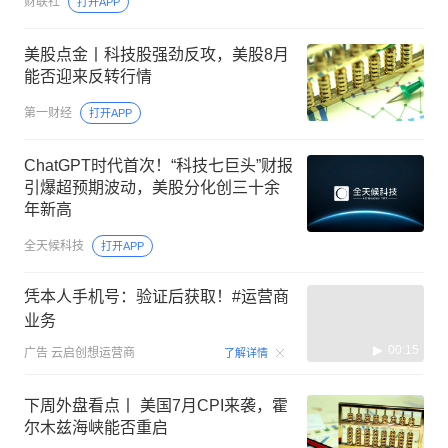
财联社
打开APP
美股点金丨科技股强劲反攻，美股8月
能否迎来反转行情
第一财经
打开APP
ChatGPT时代首次！“科技七巨头”财报
引爆超预期波动，美股分化创三十余
年新高
全天候科技
打开APP
凭本人手机号：验证后获取！#运营商
业务
00:15
广告
云启创想运营商
了解详情
下周外盘看点丨 美国7月CPI来袭，霍
尔木兹海峡能否重启