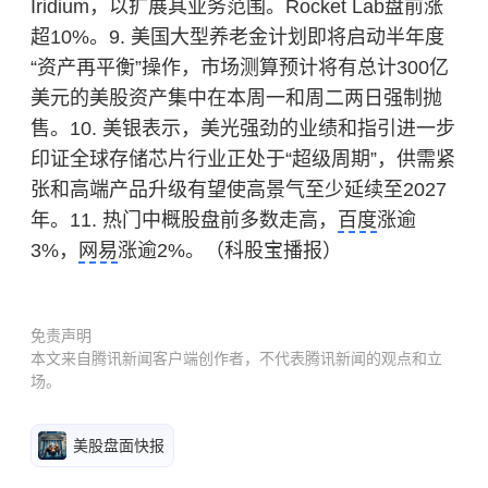
Iridium，以扩展其业务范围。Rocket Lab盘前涨
超10%。9. 美国大型养老金计划即将启动半年度
“资产再平衡”操作，市场测算预计将有总计300亿
美元的美股资产集中在本周一和周二两日强制抛
售。10. 美银表示，美光强劲的业绩和指引进一步
印证全球存储芯片行业正处于“超级周期”，供需紧
张和高端产品升级有望使高景气至少延续至2027
年。11. 热门中概股盘前多数走高，
百度
涨逾
3%，
网易
涨逾2%。（科股宝播报）
免责声明
本文来自腾讯新闻客户端创作者，不代表腾讯新闻的观点和立
场。
美股盘面快报