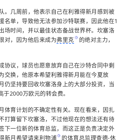
队。几周前，他表示自己在利雅得新月感到被
援名单，导致他无法参加沙特联赛，因此他在1
出场时间，并以最佳状态备战世界杯。坎塞洛
很对，因为他后来成为
弗里克
的绝对主力，
成协议，球员也愿意放弃自己在沙特合同中剩
为交换，他原本希望利雅得新月能在今夏放
月仍坚持要回收坎塞洛身上的大部分投资，当
高于2000万欧元的转会费。
月体育计划的不确定性有关。现在看来，因扎
不打算留下坎塞洛，不过他现在的想法还有待
签下一位新的体育总监，而这正是负责决定外
得新月希望请来
利物浦
的体育总监理查德-休