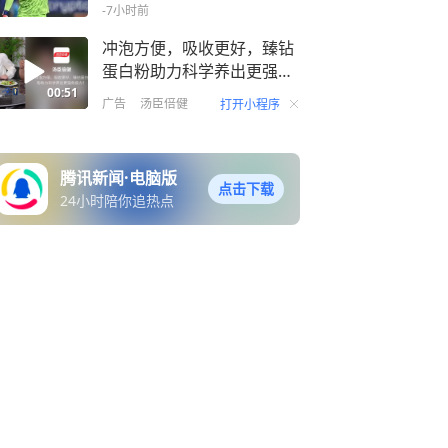
-7小时前
冲泡方便，吸收更好，臻钻
蛋白粉助力科学养出更强免
疫力！
00:51
广告
汤臣倍健
打开小程序
腾讯新闻·电脑版
点击下载
24小时陪你追热点