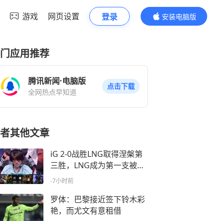
游戏
网页设置
登录
安装电脑版
内容更精彩
门应用推荐
腾讯新闻·电脑版
点击下载
全网热点早知道
者其他文章
iG 2-0战胜LNG取得涅槃第
三胜，LNG成为第一支被淘
汰的队伍
-7小时前
罗体：巴黎接近签下铃木彩
艳，而尤文有意租借