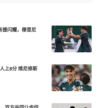
岁新援闪耀，穆里尼
人上8分 维尼修斯
，双方共同让步促