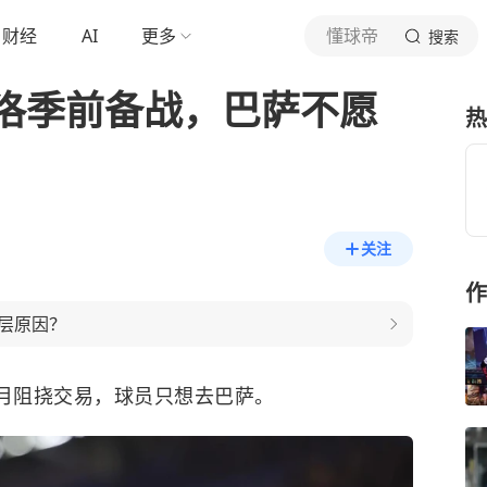
财经
AI
更多
懂球帝
搜索
洛季前备战，巴萨不愿
热
关注
作
层原因？
月阻挠交易，球员只想去巴萨。