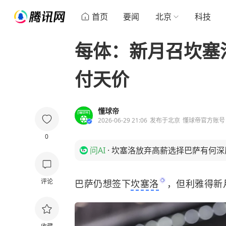
首页
要闻
北京
科技
每体：新月召坎塞
付天价
懂球帝
2026-06-29 21:06
发布于
北京
懂球帝官方账号
0
问AI
·
坎塞洛放弃高薪选择巴萨有何深
评论
巴萨仍想签下
坎塞洛
，但利雅得新