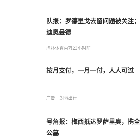
队报：罗德里戈去留问题被关注；
迪奥曼德
虎扑体育内容
23小时前
按月支付，一月一付，人人可过
广告
朗驰出行
号角报：梅西抵达罗萨里奥，携全
公墓