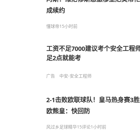
成续约
懂球帝
15小时前
工资不足7000建议考个安全工程
足2点就能考
广告
中安-安全工程师
2-1击败欧联球队！皇马热身赛3胜1
欧熊皇：快回防
风过乡足球精华
15评论
1小时前