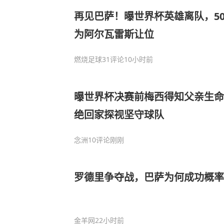
再见巴萨！曝世界杯英雄离队，50
为阿尔瓦雷斯让位
燃烧足球
31评论
10小时前
曝世界杯决赛前梅西得知父亲生命
绝回家探视坚守球队
念洲
10评论
刚刚
罗德里争夺战，巴萨为何成功概率
金羊网
22小时前