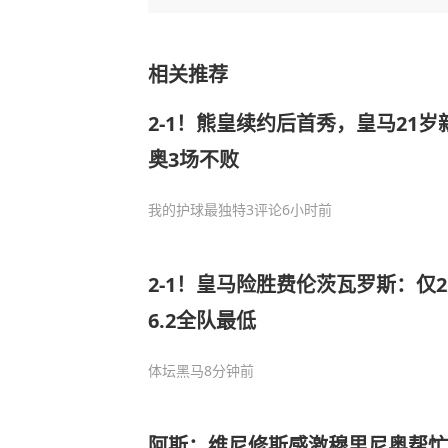
相关推荐
2-1！熊皇续约后首秀，皇马21
奥3场不败
我的护球最独特
3评论
6小时前
2-1！皇马险胜费伦茨瓦罗斯：仅2
6.2全队最低
体坛黑马
8分钟前
阿斯：维尼修斯感激穆里尼奥帮忙