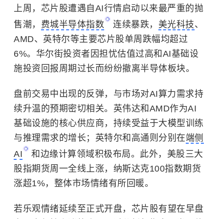
上周，芯片股遭遇自AI行情启动以来最严重的抛
售潮，
费城半导体指数
连续暴跌，
美光科技
、
AMD
、英特尔等主要芯片股单周跌幅均超过
6%。华尔街投资者因担忧估值过高和AI基础设
施投资回报周期过长而纷纷撤离半导体板块。
盘前交易中出现的反弹，与市场对AI算力需求持
续升温的预期密切相关。英伟达和AMD作为AI
基础设施的核心供应商，持续受益于大模型训练
与推理需求的增长；英特尔和高通则分别在
端侧
AI
和边缘计算领域积极布局。此外，美股三大
股指期货周一全线上涨，纳斯达克100指数期货
涨超1%，整体市场情绪有所回暖。
若乐观情绪延续至正式开盘，芯片股有望在早盘