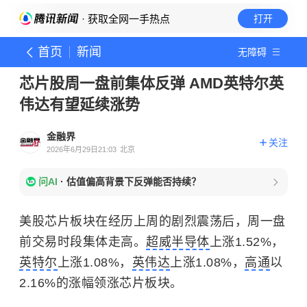
· 获取全网一手热点
打开
首页
新闻
无障碍
芯片股周一盘前集体反弹 AMD英特尔英
伟达有望延续涨势
金融界
关注
2026年6月29日21:03
北京
问AI
·
估值偏高背景下反弹能否持续？
美股芯片板块在经历上周的剧烈震荡后，周一盘
前交易时段集体走高。
超威半导体
上涨1.52%，
英特尔
上涨1.08%，
英伟达
上涨1.08%，
高通
以
2.16%的涨幅领涨芯片板块。