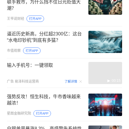
联手救市，为什么挡不住日元贬值大
潮？
王爷说财经
打开APP
逼近历史新高，分红超2300亿：这台
“水电印钞机”到底有多猛？
市值观察
打开APP
输入手机号：一键领取
00:15
广告
易泽科技运营商
了解详情
强势反攻！恒生科技，牛市香味越来
越浓！
星图金融研究院
打开APP
白银单周暴涨8.3%，高盛警告系统性