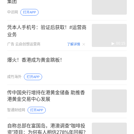
集团
中访网
打开APP
凭本人手机号：验证后获取！#运营商
业务
00:15
广告
云启创想运营商
了解详情
爆火！香港成为黄金跳板！
成竹海外
打开APP
传中国央行增持在港黄金储备 助推香
港黄金交易中心发展
智通财经网
打开APP
自称总部在富国岛，港澳调查“咖啡投
资”项目：为何有人相信278%年回报？