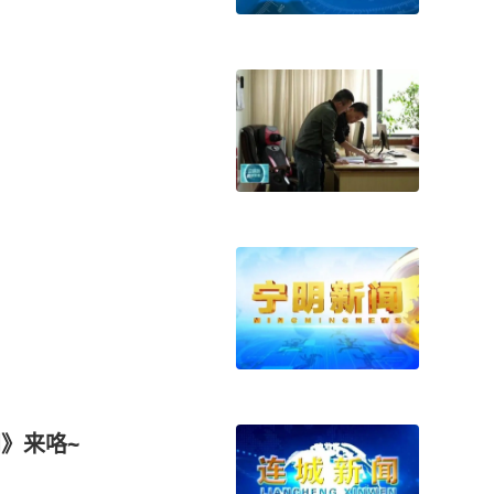
》
新闻》来咯~