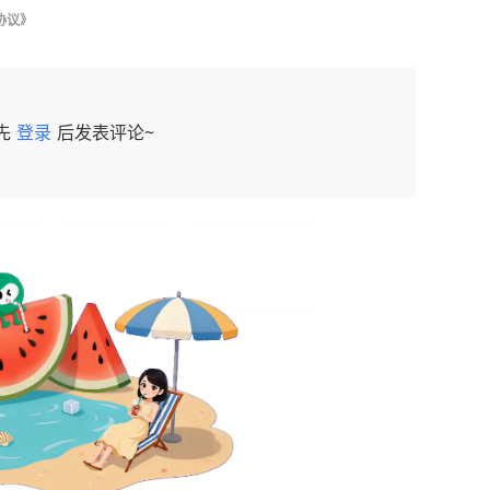
协议》
先
登录
后发表评论~