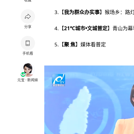
收藏
3.
【
我为群众办实事
】猴场乡：路灯
分享
4.【
21℃城市•文城普定
】青山为幕
5.【
聚 焦
】媒体看普定
手机看
元宝 · 新闻妹