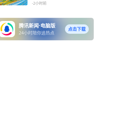
新图景
-2小时前
腾讯新闻·电脑版
点击下载
24小时陪你追热点