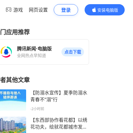
游戏
网页设置
登录
安装电脑版
内容更精彩
门应用推荐
腾讯新闻·电脑版
点击下载
全网热点早知道
者其他文章
【防溺水宣传】夏季防溺水
青春不“溺”行
-2小时前
【东西部协作看花都】以绣
花功夫，绘就花都城市发展