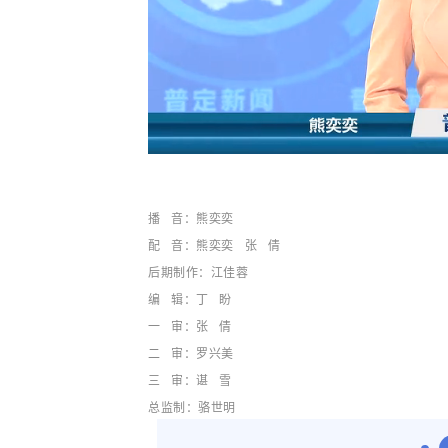
播 音：熊奕奕
配 音：
熊奕奕 张 倩
后期制作：
江佳蓉
编 辑：丁 盼
一 审：张 倩
二 审：
罗
兴
美
三 审：谌 雪
总监制：
骆世明