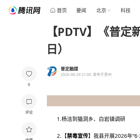
首页
要闻
北京
科技
【PDTV】《普定新
日）
普定融媒
2026-06-29 21:00
发布于
贵州
0
评论
1.
杨洁到猫洞乡、白岩镇调研
2.【
禁毒宣传
】
我县开展2026年“6·