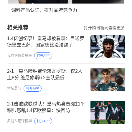
调料产品认证，提升品牌竞争力
相关推荐
打开腾讯新闻查看更多
1.4亿创纪录！皇马却被看衰：目送罗
德里去巴萨，国家德比没法踢了
我的护球最独特
打开APP
2-1！皇马险胜费伦茨瓦罗斯：仅2人
上8分 维尼修斯6.2全队最低
体坛黑马
打开APP
2-1击败欧联球队！皇马热身赛3胜1平
穆帅怒吼1.4亿欧熊皇：快回防
风过乡足球精华
打开APP