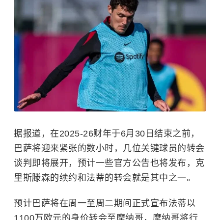
据报道，在2025-26财年于6月30日结束之前，
巴萨将迎来紧张的数小时，几位关键球员的转会
谈判即将展开，预计一些官方公告也将发布，克
里斯滕森的续约和法蒂的转会就是其中之一。
预计巴萨将在周一至周二期间正式宣布法蒂以
1100万欧元的身价转会至摩纳哥，摩纳哥将行