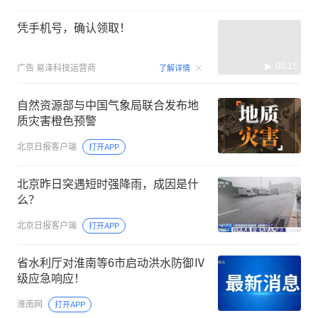
凭手机号，确认领取！
00:15
广告
易泽科技运营商
了解详情
自然资源部与中国气象局联合发布地
质灾害橙色预警
北京日报客户端
打开APP
北京昨日突遇短时强降雨，成因是什
么？
北京日报客户端
打开APP
省水利厅对淮南等6市启动洪水防御Ⅳ
级应急响应！
淮南网
打开APP