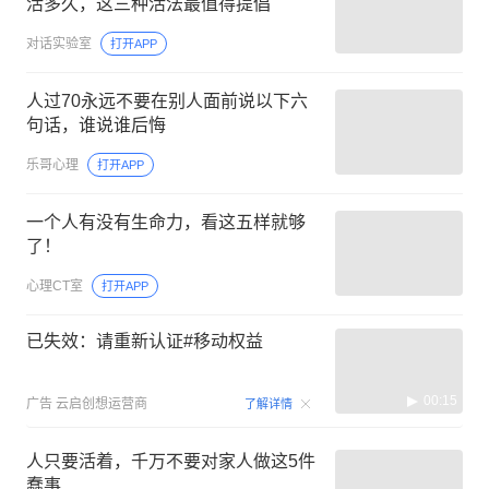
活多久，这三种活法最值得提倡
对话实验室
打开APP
人过70永远不要在别人面前说以下六
句话，谁说谁后悔
乐哥心理
打开APP
一个人有没有生命力，看这五样就够
了！
心理CT室
打开APP
已失效：请重新认证#移动权益
00:15
广告
云启创想运营商
了解详情
人只要活着，千万不要对家人做这5件
蠢事