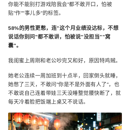
你能不能别打游戏陪我会"都不敢开口，怕被
贴"作""事儿多"的标签。
58%的男性更憋，连"这个月业绩没达标，不想
说话你别问"都不敢讲，怕被说"没担当""窝
囊"。
我闺蜜上周刚和老公吵完又和好，原因特鸡贼。
她老公连续一周加班到十点半，回家倒头就睡，
她憋了三天，不敢问"你是不是外面有人了"，也
不敢说自己连着带娃三天没睡整觉腰快断了，就
每天冷着脸把饭端上桌又不说话。