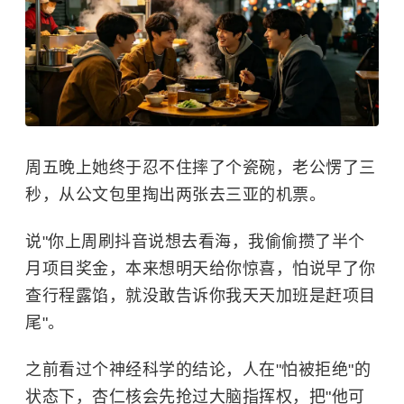
周五晚上她终于忍不住摔了个瓷碗，老公愣了三
秒，从公文包里掏出两张去三亚的机票。
说"你上周刷抖音说想去看海，我偷偷攒了半个
月项目奖金，本来想明天给你惊喜，怕说早了你
查行程露馅，就没敢告诉你我天天加班是赶项目
尾"。
之前看过个神经科学的结论，人在"怕被拒绝"的
状态下，杏仁核会先抢过大脑指挥权，把"他可