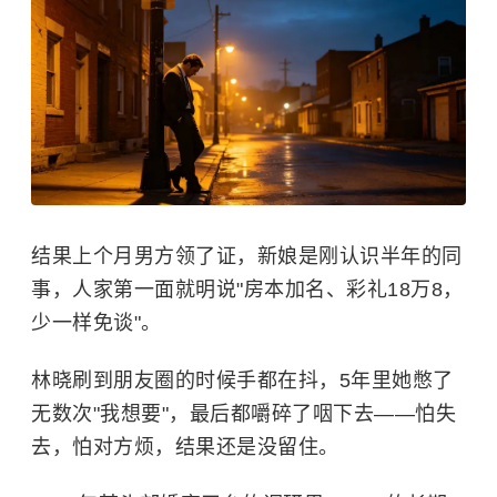
结果上个月男方领了证，新娘是刚认识半年的同
事，人家第一面就明说"房本加名、彩礼18万8，
少一样免谈"。
林晓刷到朋友圈的时候手都在抖，5年里她憋了
无数次"我想要"，最后都嚼碎了咽下去——怕失
去，怕对方烦，结果还是没留住。