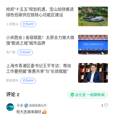
抢抓“十五五”规划机遇，宝山加快推进
绿色低碳供应链核心功能区建设
上海宝山
打开APP
小央跑会 | 省级赋能！太原全力做大做
强“歌迷之城”城市品牌
央广网
打开APP
上海市青浦区委书记王平专访：帮扶
工作要把握“普惠共享”与“长效赋能”
新民周刊
打开APP
评论
2
@元宝 一起聊新闻
卡米
1
祝大连越来越好