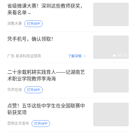
省级微课大赛！深圳这些教师获奖，
来看名单→
深教大事
打开APP
凭手机号，确认领取！
00:15
广告
易泽科技运营商
了解详情
二十余载躬耕实践育人——记湖南艺
术职业学院教师李海海
华声在线
打开APP
点赞！五华这些中学生在全国联赛中
斩获奖项
昆明五华发布
打开APP