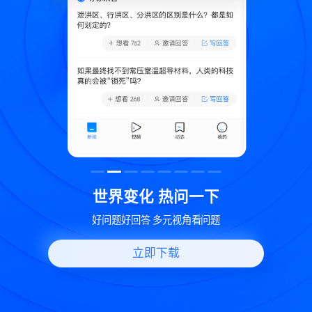
致
世界变化 热问一下
好问题好回答 多元视角看问题
立即下载