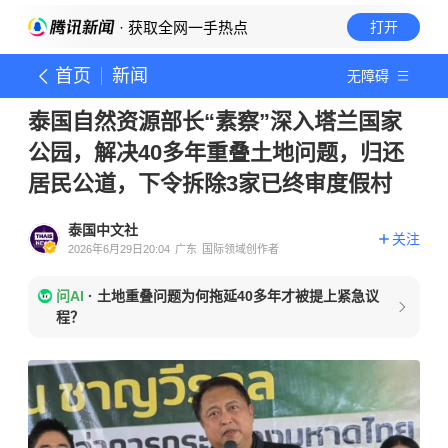
· 获取全网一手热点
打开
首页
新闻
无障碍
泰国自然资源部长“素察”深入塔兰国家
公园，解决40多年重叠土地问题，归还
居民公道，下令拆除3家已终审度假村
泰国中文社
关注
2026年6月29日20:04
广东
国际领域创作者
问AI
·
土地重叠问题为何拖延40多年才被提上紧急议
程？