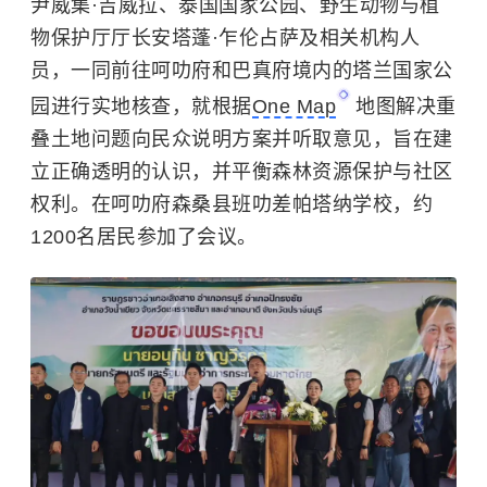
尹威集·吉威拉、泰国国家公园、野生动物与植
物保护厅厅长安塔蓬·乍伦占萨及相关机构人
员，一同前往呵叻府和巴真府境内的塔兰国家公
园进行实地核查，就根据
One Map
地图解决重
叠土地问题向民众说明方案并听取意见，旨在建
立正确透明的认识，并平衡森林资源保护与社区
权利。在呵叻府森桑县班叻差帕塔纳学校，约
1200名居民参加了会议。