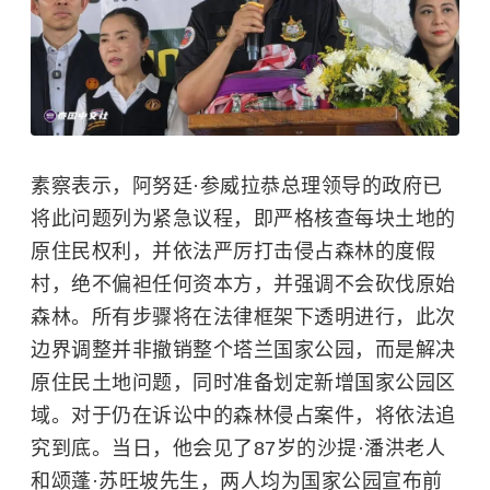
素察表示，阿努廷·参威拉恭总理领导的政府已
将此问题列为紧急议程，即严格核查每块土地的
原住民权利，并依法严厉打击侵占森林的度假
村，绝不偏袒任何资本方，并强调不会砍伐原始
森林。所有步骤将在法律框架下透明进行，此次
边界调整并非撤销整个塔兰国家公园，而是解决
原住民土地问题，同时准备划定新增国家公园区
域。对于仍在诉讼中的森林侵占案件，将依法追
究到底。当日，他会见了87岁的沙提·潘洪老人
和颂蓬·苏旺坡先生，两人均为国家公园宣布前