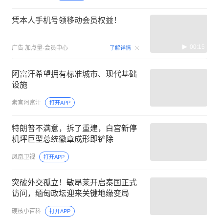
凭本人手机号领移动会员权益！
00:15
广告
加点量-会员中心
了解详情
阿富汗希望拥有标准城市、现代基础
设施
素言阿富汗
打开APP
特朗普不满意，拆了重建，白宫新停
机坪巨型总统徽章成形即铲除
凤凰卫视
打开APP
突破外交孤立！敏昂莱开启泰国正式
访问，缅甸政坛迎来关键地缘变局
硬核小百科
打开APP