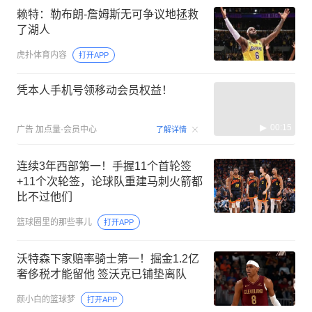
赖特：勒布朗-詹姆斯无可争议地拯救
了湖人
虎扑体育内容
打开APP
凭本人手机号领移动会员权益！
00:15
广告
加点量-会员中心
了解详情
连续3年西部第一！手握11个首轮签
+11个次轮签，论球队重建马刺火箭都
比不过他们
篮球圈里的那些事儿
打开APP
沃特森下家赔率骑士第一！掘金1.2亿
奢侈税才能留他 签沃克已铺垫离队
颜小白的篮球梦
打开APP