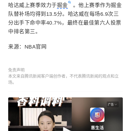
哈达威上赛季效力于
掘金
。他上赛季作为掘金
队替补场均得到13.5分。哈达威在每场6.9次三
分出手下命中率40.7%，最终在最佳第六人投票
中排名第三。
来源：NBA官网
免责声明
本文来自腾讯新闻客户端创作者，不代表腾讯新闻的观点和立
场。
广告