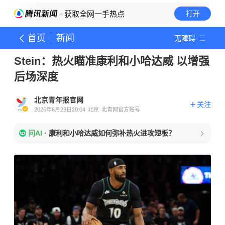
· 获取全网一手热点
打开
首页
新闻
无障碍
Stein：热火瞄准康利和小哈达威 以增强
后场深度
北京青年报官网
关注
2026年6月29日20:04
北京
北青网官方账号
问AI
·
康利和小哈达威如何弥补热火进攻短板？