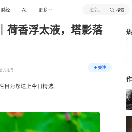
财经
AI
更多
北京日报客户端
搜索
｜荷香浮太液，塔影落
热
关注
官方账号
作
栏目为您送上今日精选。