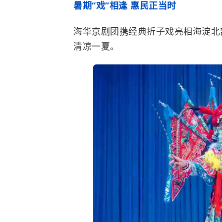
暑期“戏”相逢 惠民正当时
海华京剧团携经典折子戏亮相海淀北
清凉一夏。