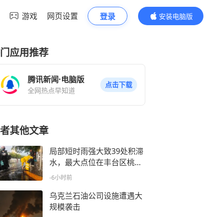
游戏
网页设置
登录
安装电脑版
内容更精彩
门应用推荐
腾讯新闻·电脑版
点击下载
全网热点早知道
者其他文章
局部短时雨强大致39处积滞
水，最大点位在丰台区桃苑
公园北铁路桥
-6小时前
乌克兰石油公司设施遭遇大
规模袭击