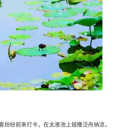
客纷纷前来打卡，在太液池上摇橹泛舟纳凉。