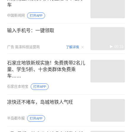
车
中国新闻网
打开APP
输入手机号：一键领取
00:15
广告
易泽科技运营商
了解详情
石家庄地铁新规实施！免费携带2名儿
童、学生5折、十余类群体免费乘
车……
石家庄本地宝
打开APP
凉快还不堵车，岛城地铁人气旺
半岛都市报
打开APP