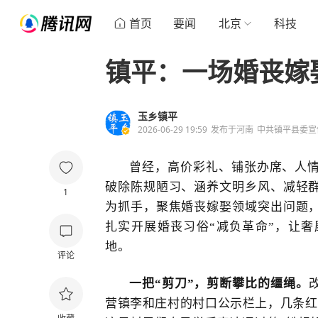
首页
要闻
北京
科技
镇平：一场婚丧嫁
玉乡镇平
2026-06-29 19:59
发布于
河南
中共镇平县委宣
曾经，高价彩礼、铺张办席、人
破除陈规陋习、涵养文明乡风、减轻
1
为抓手，聚焦婚丧嫁娶领域突出问题
扎实开展婚丧习俗
“减负革命”，让
地。
评论
一把
“剪刀”，剪断攀比的缰绳
。
营镇李和庄村的村口公示栏上，几条红