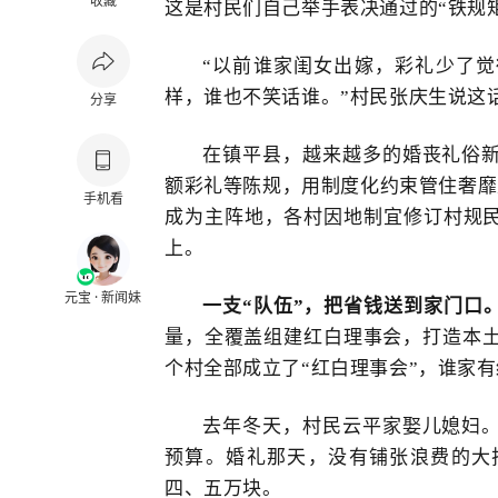
收藏
这是村民们自己举手表决通过的“铁规
“以前谁家闺女出嫁，彩礼少了
样，谁也不笑话谁。”村民
张庆生说
这
分享
在镇平县，越来越多的婚丧礼俗
额彩礼等陈规，用制度化约束管住奢靡
手机看
成为主阵地，各村因地制宜修订
村规
上。
元宝 · 新闻妹
一支
“队伍”，把省钱送到家门口
量，全覆盖组建红白理事会，打造本
个村全部成立了“红白理事会”，谁家
去年冬天，村民云平家
娶儿媳妇
预算。婚礼那天，没有铺张浪费的大
四、五万
块。