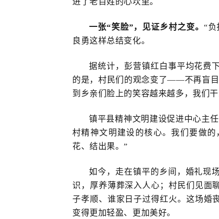
进了老百姓的心坎里。
一张
“笑脸”，见证乡村之变
。
“
良勇这样总结变化。
据统计，
彭营镇红白事平均花费
的是，村民们的观念变了
——不再盲目
到乡亲们脸上的笑容越来越多，我们干
镇平县精神文明建设促进中心主任
村精神文明建设的核心。我们要做的
花、结出果。”
如今，走在镇平的乡间，婚礼现
识，厚养薄葬深入人心；村民们见面
子孝顺、谁家日子过得红火。这场婚
变得更加轻盈、更加美好。