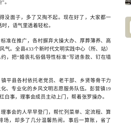
矩”。
觉得没面子，多了又掏不起。现在好了，大家都一
话时，语气里透着轻松。
新标准
在
推广，各村摒弃大操大办、厚葬薄养、高
风气。全县
433个新时代文明实践中心（所、站）
民约
，把“
婚丧礼俗倡导性
标准
”写进条款、钉在墙
。
镇平县各村依托老党员、老干部、乡贤等骨干力
土化、专业化的乡风文明志愿服务队伍。彭营镇
19
有红白事，理事会成员主动上门，帮着张罗操办。
。理事会的人早早登门，帮忙列菜单、定流程、算
排场，却多了几分温馨热闹。事后一算账，省了