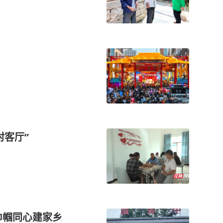
村客厅”
巾帼同心建家乡