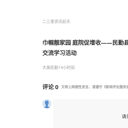
二三里资讯
前天
巾帼靓家园 庭院促增收——民勤
交流学习活动
大美民勤
14小时前
评论
0
文明上网理性发言，请遵守
《新闻评论服务
请