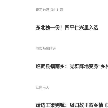
普定融媒
13小时前
东北独一份！四平仁兴里入选
城市晚报
昨天
临武县镇南乡：党群阵地变身“乡
红网
前天
靖边王渠则镇：凤归故里叙乡情 