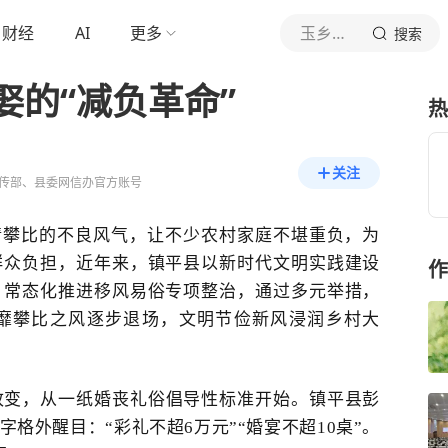
财经
AI
更多
玉乡镇平
搜索
娶的“减负革命”
热
关注
传部、县委网信办官方账号
情攀比的不良风气，让不少农村家庭不堪重负，为
群众负担，近年来，镇平县以新时代文明实践建设
作
，常态化推进移风易俗专项整治，通过多元举措，
奢靡攀比之风逐步退场，文明节俭新风浸润乡村大
改变，从一纸
婚丧礼俗倡导性标准
开始。镇平县彭
字格外醒目：
“彩礼不超6万元”“婚宴不超10桌”。