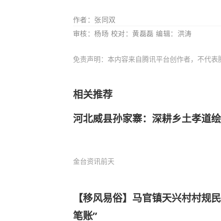
作者：张同双
审核：杨旸 校对：黄磊磊
编辑：洪涛
免责声明：本内容来自腾讯平台创作者，不代表
相关推荐
河北威县孙家寨：深耕乡土孝道绘
金台资讯
前天
【移风易俗】马官镇天兴村村规民
笔账”