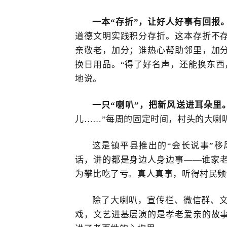
一本
“存折”，让好人好事有回报
道德
文明实践积分存折。这本存折不
亲敬老，加分；谁热心帮助邻里，加分
换日用品。“得了好名声，还能换东西
地说。
一只
“喇叭”，把新风送进耳朵里
儿……”每
周的固定时间
，村头的大喇
这是镇平县推出的
“会长说事”
话，讲的都是身边人身边事——谁家
为攀比吃了亏。真人真事，听得村民频
除了大喇叭，宣传栏、微信群、
戏，文艺进基层演的是孝老爱亲的故