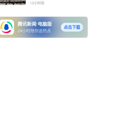
训会召开
13小时前
腾讯新闻·电脑版
点击下载
24小时陪你追热点