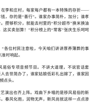
。
在李和庄村，每家每户都有一本特殊的存折
——
存钱，存的是
“善行”。谁家办事简朴，加分；谁孝
。攒够积分，就能去村里的“积分超市”换米换油
，这买卖划算！”积分榜上的“常客”
张庆生
乐呵呵
。
“各位村民注意啦，今天咱们讲讲厚养薄葬的事
叭准时响起。
移风易俗专项音频节目。不讲大道理，不说官话套
老人去世简办了，谁家姑娘低彩礼出嫁了，谁家因
频点头。
文艺演出也齐上阵。戏曲下乡唱的是移风易俗的新
事。春风化雨，润物无声，新风尚就这样一点点渗