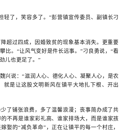
负担轻了，笑容多了。”彭营镇
宣传委员、副
镇长刁
下降超过四成，因婚致贫的现象基本消失。更重要
攀比。“让风气变好是件长远事。”刁良勇说，“看
劲儿也更足了。”
魏兴
说
：
“滋润人心、德化人心、凝聚人心，是农
，就是让这股文明新风在镇平大地扎下根、开出
场少了铺张浪费，多了温馨浪漫；丧事简办成了共
聊的不再是谁家彩礼高、谁家排场大，而是谁家孩
丧嫁娶的
“减负革命”，正在让镇平的每一个村庄，