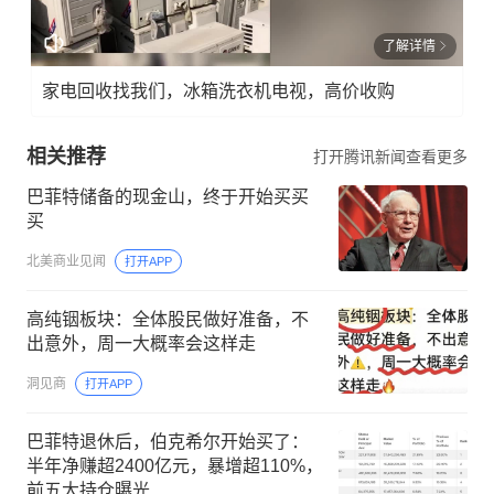
了解详情
家电回收找我们，冰箱洗衣机电视，高价收购
相关推荐
打开腾讯新闻查看更多
巴菲特储备的现金山，终于开始买买
买
北美商业见闻
打开APP
高纯铟板块：全体股民做好准备，不
出意外，周一大概率会这样走
洞见商
打开APP
巴菲特退休后，伯克希尔开始买了：
半年净赚超2400亿元，暴增超110%，
前五大持仓曝光