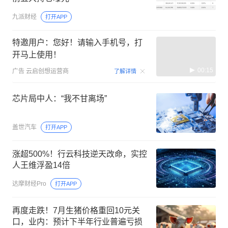
九派财经
打开APP
特邀用户：您好！请输入手机号，打
开马上使用！
00:15
广告
云启创想运营商
了解详情
芯片局中人：“我不甘离场”
盖世汽车
打开APP
涨超500%！行云科技逆天改命，实控
人王维浮盈14倍
达摩财经Pro
打开APP
再度走跌！7月生猪价格重回10元关
口，业内：预计下半年行业普遍亏损