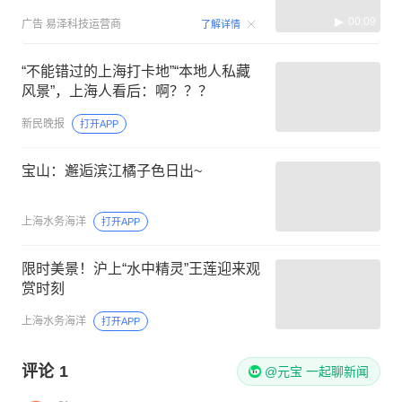
00:09
广告
易泽科技运营商
了解详情
“不能错过的上海打卡地”“本地人私藏
风景”，上海人看后：啊？？？
新民晚报
打开APP
宝山：邂逅滨江橘子色日出~
上海水务海洋
打开APP
限时美景！沪上“水中精灵”王莲迎来观
赏时刻
上海水务海洋
打开APP
评论
1
@元宝 一起聊新闻