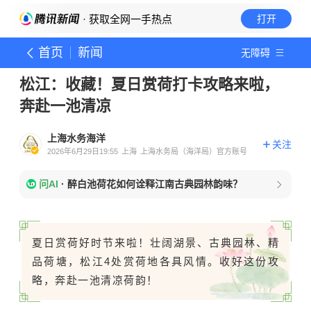
· 获取全网一手热点
打开
首页
新闻
无障碍
松江：收藏！夏日赏荷打卡攻略来啦，
奔赴一池清凉
上海水务海洋
关注
2026年6月29日19:55
上海
上海水务局（海洋局）官方账号
问AI
·
醉白池荷花如何诠释江南古典园林韵味？
夏日赏荷好时节来啦！壮阔湖景、古典园林、精
品荷塘，松江4处赏荷地各具风情。收好这份攻
略，奔赴一池清凉荷韵！