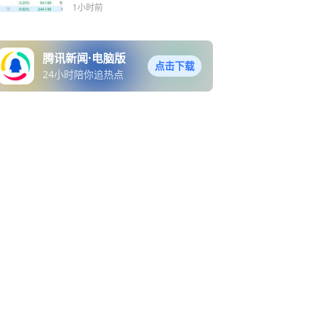
豪
13%
1小时前
腾讯新闻·电脑版
点击下载
24小时陪你追热点