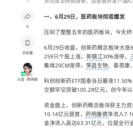
5
资讯库及网络搜索，由金融界客户端A
一、6月29日，医药板块彻底爆发
9
压抑了整整五年的医药板块，今天终
6月29日收盘，创新药概念板块大涨
手机看
259只个股上涨，
新赣江
30%涨停，
集体20CM涨停，
荣昌生物
、泰恩康
元宝 · 新闻妹
科创创新药ETF国泰当日暴涨11.50
交额罕见突破105.28亿元，创今年
资金面上，创新药概念板块获主力资金
10.14亿元居首，
药明康德
净流入7.
金净流入高达63.31亿元，位居全行