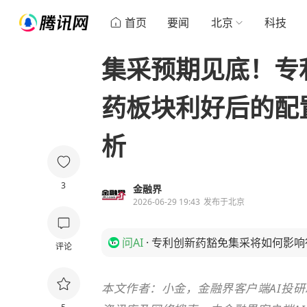
首页
要闻
北京
科技
集采预期见底！专
药板块利好后的配
析
3
金融界
2026-06-29 19:43
发布于
北京
问AI
·
专利创新药豁免集采将如何影响
评论
本文作者：小金，金融界客户端AI投