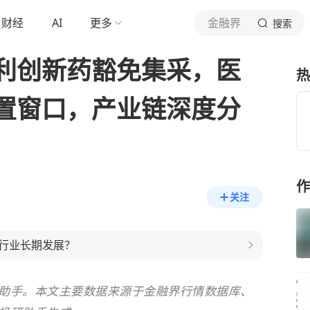
财经
AI
更多
金融界
搜索
利创新药豁免集采，医
热
置窗口，产业链深度分
作
关注
行业长期发展？
研助手。本文主要数据来源于金融界行情
数据库
、