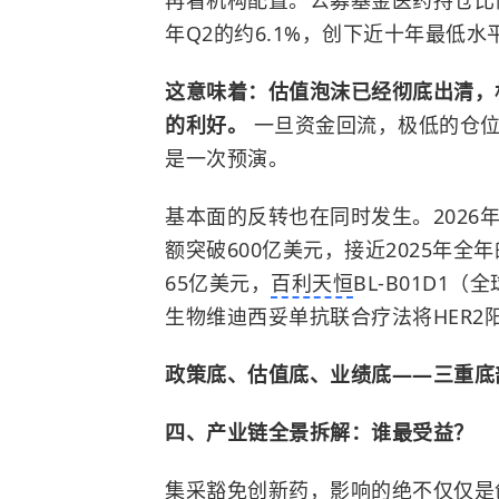
再看机构配置。公募基金医药持仓比例从
年Q2的约6.1%，创下近十年最低水
这意味着：估值泡沫已经彻底出清，
的利好。
一旦资金回流，极低的仓位
是一次预演。
基本面的反转也在同时发生。2026
额突破600亿美元，接近2025年全年
65亿美元，
百利天恒
BL-B01D1（
生物维迪西妥单抗联合疗法将HER2
政策底、估值底、业绩底——三重底
四、产业链全景拆解：谁最受益？
集采豁免创新药，影响的绝不仅仅是