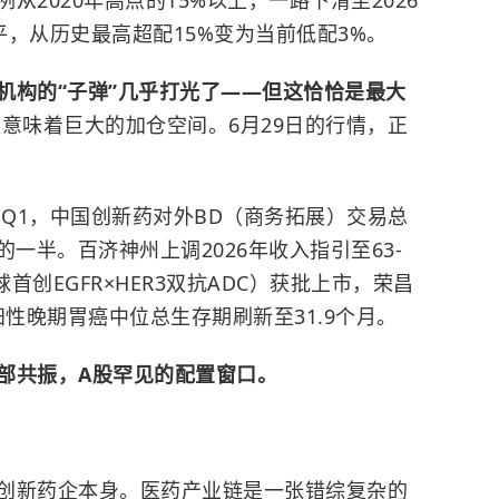
2020年高点的15%以上，一路下滑至2026
平，从历史最高超配15%变为当前低配3%。
机构的“子弹”几乎打光了——但这恰恰是最大
意味着巨大的加仓空间。6月29日的行情，正
年Q1，中国创新药对外BD（商务拓展）交易总
的一半。百济神州上调2026年收入指引至63-
全球首创EGFR×HER3双抗ADC）获批上市，荣昌
阳性晚期胃癌中位总生存期刷新至31.9个月。
部共振，A股罕见的配置窗口。
创新药企本身。医药产业链是一张错综复杂的