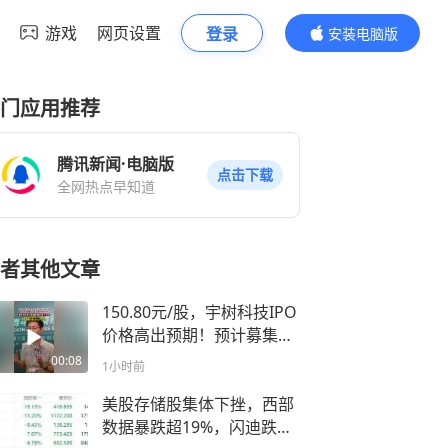
游戏
网页设置
登录
安装电脑版
内容更精彩
门应用推荐
腾讯新闻·电脑版
点击下载
全网热点早知道
者其他文章
150.80元/股，宇树科技IPO
价格高出预期！预计募集资
金约60.99亿元，宇树科技
00:08
1小时前
发行市值达到609.9亿元，
王兴兴身家超过203亿元，
美股存储股集体下挫，西部
宇树科技将诞生多位千万富
数据暴跌超19%，闪迪跌超