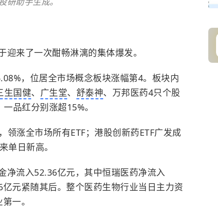
I投研助手生成。
于迎来了一次酣畅淋漓的集体爆发。
6.08%，位居全市场概念板块涨幅第4。板块内
三生国健
、
广生堂
、
舒泰神
、万邦医药4只个股
、一品红分别涨超15%。
%，领涨全市场所有ETF；港股创新药ETF广发成
以来单日新高。
净流入52.36亿元，其中恒瑞医药净流入
16亿元紧随其后。整个医药生物行业当日主力资
业第一。