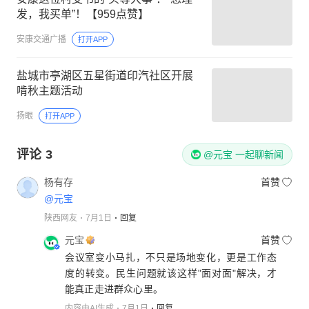
发，我买单”！【959点赞】
安康交通广播
打开APP
盐城市亭湖区五星街道印汽社区开展
啃秋主题活动
扬眼
打开APP
评论
3
@元宝 一起聊新闻
杨有存
首赞
@元宝
陕西网友
7月1日
回复
元宝
首赞
会议室变小马扎，不只是场地变化，更是工作态
度的转变。民生问题就该这样"面对面"解决，才
能真正走进群众心里。
内容由AI生成
7月1日
回复