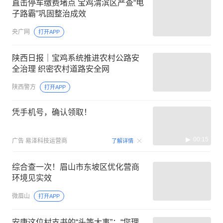
直击停车缴费堵点 宝鸡渭滨区严查“电
子路霸”巩固整治成效
央广网
打开APP
陕西日报｜宝鸡系统推进农村公路安
全治理 织密农村道路安全网
陕西警方
打开APP
凭手机号，确认领取！
00:15
广告
易泽科技运营商
了解详情
综合查一次！眉山市东坡区优化营商
环境见实效
微眉山
打开APP
安康这位村支书的“头等大事”：“您理