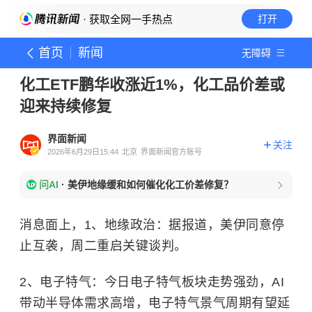
· 获取全网一手热点
打开
首页
新闻
无障碍
化工ETF鹏华收涨近1%，化工品价差或
迎来持续修复
界面新闻
关注
2026年6月29日15:44
北京
界面新闻官方账号
问AI
·
美伊地缘缓和如何催化化工价差修复？
消息面上，1、地缘政治：据报道，美伊同意停
止互袭，周二重启关键谈判。
2、电子特气：今日电子特气板块走势强劲，AI
带动半导体需求高增，电子特气景气周期有望延