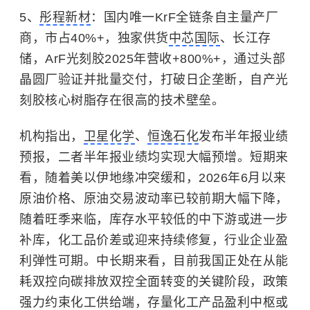
5、
彤程新材
：国内唯一KrF全链条自主量产厂
商，市占40%+，独家供货
中芯国际
、长江存
储，ArF光刻胶2025年营收+800%+，通过头部
晶圆厂验证并批量交付，打破日企垄断，自产光
刻胶核心树脂存在很高的技术壁垒。
机构指出，
卫星化学
、
恒逸石化
发布半年报业绩
预报，二者半年报业绩均实现大幅预增。短期来
看，随着美以伊地缘冲突缓和，2026年6月以来
原油价格、原油交易波动率已较前期大幅下降，
随着旺季来临，库存水平较低的中下游或进一步
补库，化工品价差或迎来持续修复，行业企业盈
利弹性可期。中长期来看，目前我国正处在从能
耗双控向碳排放双控全面转变的关键阶段，政策
强力约束化工供给端，存量化工产品盈利中枢或