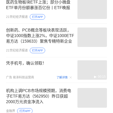
医药生物板块ETF上涨；部分小微盘
ETF单月份额暴涨百亿份丨ETF晚报
21世纪经济报道
打开APP
创新药、PCB概念等板块表现活跃，
中证1000指数上涨2%，中证1000ETF
易方达（159633）聚焦专精特新企业
21世纪经济报道
打开APP
凭手机号，确认领取！
00:15
广告
易泽科技运营商
了解详情
机构上调PCB市场规模预期，消费电
子ETF易方达（562950）昨日获超
2000万元资金净流入
金融界
打开APP