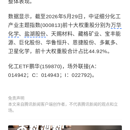
整体表现。
数据显示，截至2026年5月29日，中证细分化工
产业主题指数(000813)前十大权重股分别为
万华
化学
、
盐湖股份
、天赐材料、藏格矿业、宝丰能
源、巨化股份、华鲁恒升、恩捷股份、多氟多、
卫星化学，前十大权重股合计占比44.92%。
化工ETF鹏华(159870)，场外联接(A：
014942；C：014943；I：022792)。
免责声明
本文来自腾讯新闻客户端创作者，不代表腾讯新闻的观点和立
场。