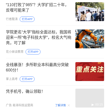
“110打败了985”？大学扩招二十年，
反噬可能来了
行者殷涛
打开APP
学院更名“大学”指标全面达标，我国将
迎来一所“电子科技大学”，校名大气响
亮，可了解
花小妹谈教育
打开APP
全线暴涨！多所职业本科最高分突破
600分！
掌上高考
打开APP
凭手机号，确认领取！
00:15
广告
易泽科技运营商
了解详情