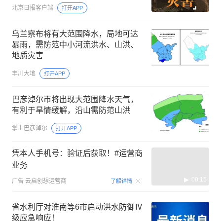
北京日报客户端
打开APP
乌兰察布将有大范围降水，局地可达
暴雨，需防范中小河流洪水、山洪、
地质灾害
丰川大地
打开APP
巴彦淖尔市将出现大范围降水天气，
有利于旱情缓解，沿山需防范山洪
掌上巴彦淖尔
打开APP
凭本人手机号：验证后获取！#运营商
业务
00:15
广告
云启创想运营商
了解详情
省水利厅对淮南等6市启动洪水防御Ⅳ
级应急响应！