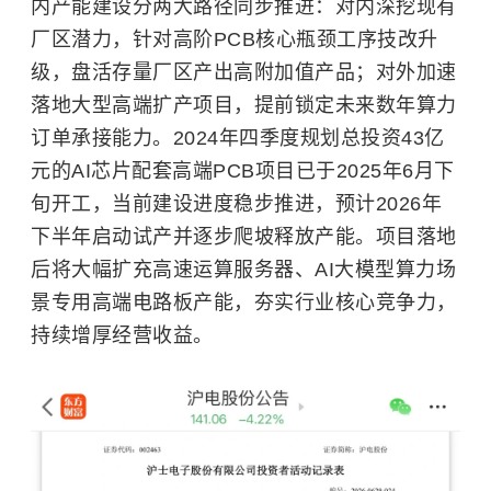
内产能建设分两大路径同步推进：对内深挖现有
厂区潜力，针对高阶PCB核心瓶颈工序技改升
级，盘活存量厂区产出高附加值产品；对外加速
落地大型高端扩产项目，提前锁定未来数年算力
订单承接能力。2024年四季度规划总投资43亿
元的AI芯片配套高端PCB项目已于2025年6月下
旬开工，当前建设进度稳步推进，预计2026年
下半年启动试产并逐步爬坡释放产能。项目落地
后将大幅扩充高速运算服务器、AI大模型算力场
景专用高端电路板产能，夯实行业核心竞争力，
持续增厚经营收益。