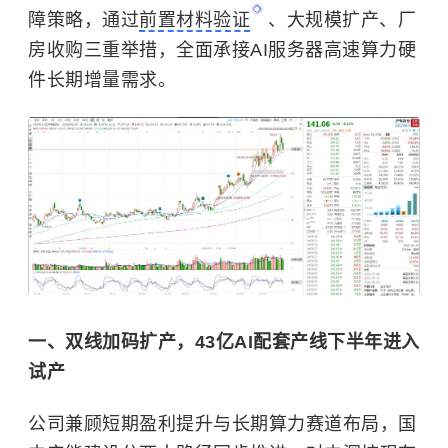
障策略，通过
前置材料验证
、大规模扩产、厂
房收购三重举措，全面承接AI服务器高速算力硬
件长期增量需求。
一、双线加码扩产，43亿AI配套产线下半年进入
试产
公司兼顾短期盈利提升与长期算力赛道布局，国