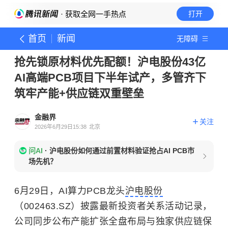
· 获取全网一手热点
打开
首页
新闻
无障碍
抢先锁原材料优先配额！沪电股份43亿
AI高端PCB项目下半年试产，多管齐下
筑牢产能+供应链双重壁垒
金融界
关注
2026年6月29日15:38
北京
问AI
·
沪电股份如何通过前置材料验证抢占AI PCB市
场先机？
6月29日，AI算力PCB龙头
沪电股份
（002463.SZ）披露最新投资者关系活动记录，
公司同步公布产能扩张全盘布局与独家供应链保