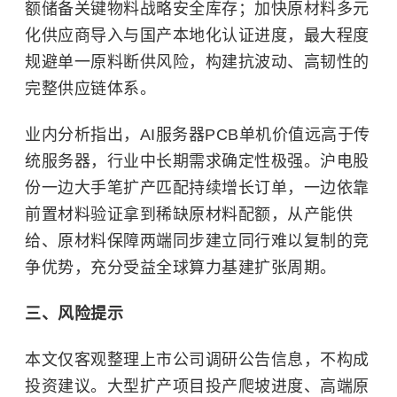
额储备关键物料战略安全库存；加快原材料多元
化供应商导入与国产本地化认证进度，最大程度
规避单一原料断供风险，构建抗波动、高韧性的
完整供应链体系。
业内分析指出，AI服务器PCB单机价值远高于传
统服务器，行业中长期需求确定性极强。沪电股
份一边大手笔扩产匹配持续增长订单，一边依靠
前置材料验证拿到稀缺原材料配额，从产能供
给、原材料保障两端同步建立同行难以复制的竞
争优势，充分受益全球算力基建扩张周期。
三、风险提示
本文仅客观整理上市公司调研公告信息，不构成
投资建议。大型扩产项目投产爬坡进度、高端原