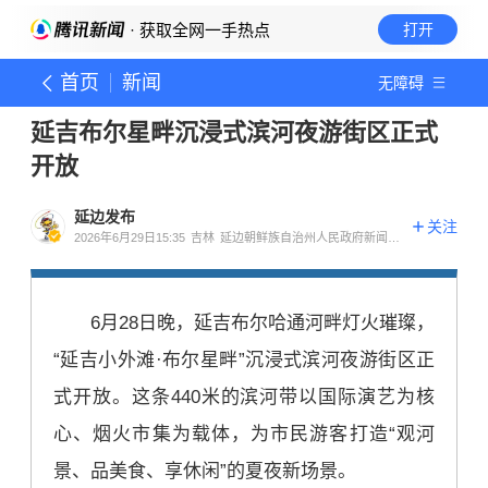
· 获取全网一手热点
打开
首页
新闻
无障碍
延吉布尔星畔沉浸式滨河夜游街区正式
开放
延边发布
关注
2026年6月29日15:35
吉林
延边朝鲜族自治州人民政府新闻办
公室官方账号
6月28日晚，延吉布尔哈通河畔灯火璀璨，
“延吉小外滩·布尔星畔”沉浸式滨河夜游街区正
式开放。这条440米的滨河带以国际演艺为核
心、烟火市集为载体，为市民游客打造“观河
景、品美食、享休闲”的夏夜新场景。