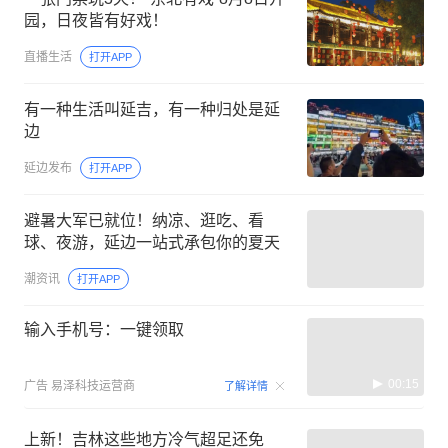
园，日夜皆有好戏！
直播生活
打开APP
有一种生活叫延吉，有一种归处是延
边
延边发布
打开APP
避暑大军已就位！纳凉、逛吃、看
球、夜游，延边一站式承包你的夏天
潮资讯
打开APP
输入手机号：一键领取
00:15
广告
易泽科技运营商
了解详情
上新！吉林这些地方冷气超足还免