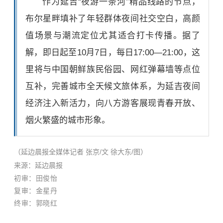
作为延吉“夜游一条河”精品线路的节点，
布尔星畔填补了年轻群体夜间社交空白，高颜
值场景与潮流定位尤其适合打卡传播。据了
解，即日起至10月7日，每日17:00—21:00，这
里将与中国朝鲜族民俗园、网红弹幕墙等点位
互补，完善城市全天候文旅体系，为延吉夜间
经济注入新活力，向八方游客展现青春开放、
烟火繁盛的城市形象。
（延边晨报全媒体记者 张京/文 徐大东/图）
来源：延边晨报
初审：田俊怡
复审：金星丹
终审：郭晓红