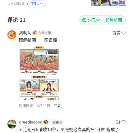
大虎聊体育
打开APP
评论
31
@元宝 一起聊新闻
鹅叨叨
首赞
图解新闻：一图读懂
腾讯网友
6月29日
回复
greedisgood
51
五连冠+压哨破13秒，吴艳妮这次真的把“自信”跑成了