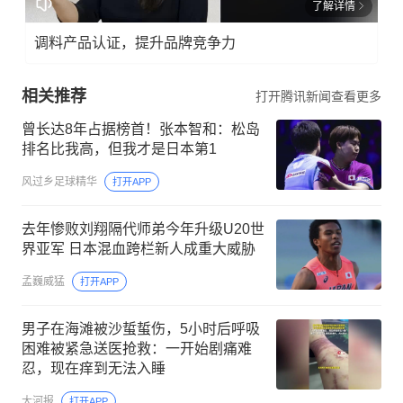
了解详情
调料产品认证，提升品牌竞争力
相关推荐
打开腾讯新闻查看更多
曾长达8年占据榜首！张本智和：松岛
排名比我高，但我才是日本第1
风过乡足球精华
打开APP
去年惨败刘翔隔代师弟今年升级U20世
界亚军 日本混血跨栏新人成重大威胁
孟巍威猛
打开APP
男子在海滩被沙蜇蜇伤，5小时后呼吸
困难被紧急送医抢救：一开始剧痛难
忍，现在痒到无法入睡
大河报
打开APP