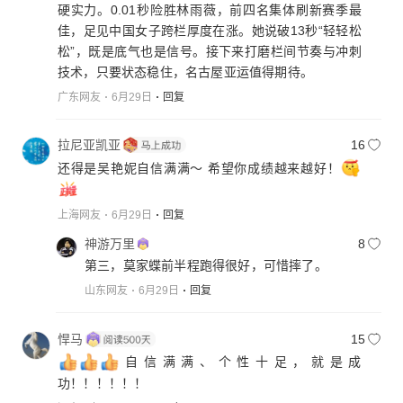
硬实力。0.01秒险胜林雨薇，前四名集体刷新赛季最
佳，足见中国女子跨栏厚度在涨。她说破13秒“轻轻松
松”，既是底气也是信号。接下来打磨栏间节奏与冲刺
技术，只要状态稳住，名古屋亚运值得期待。
广东网友
6月29日
回复
拉尼亚凯亚
16
还得是吴艳妮自信满满～ 希望你成绩越来越好！
上海网友
6月29日
回复
神游万里
8
第三，莫家蝶前半程跑得很好，可惜摔了。
山东网友
6月29日
回复
悍马
15
自信满满、个性十足，就是成
功！！！！！！