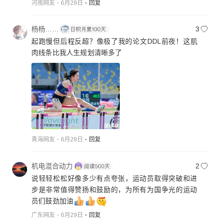
河南网友
6月29日
回复
杨杨……
3
起跑慢但后程反超？像极了我的论文DDL前夜！这肌
肉线条比我人生规划清晰多了
青海网友
6月29日
回复
机电混合动力
2
说轻轻松松好像多少有点夸张，运动员取得突破和进
步是非常值得赞扬和鼓励的，为所有为国争光的运动
员们鼓劲加油
广东网友
6月29日
回复