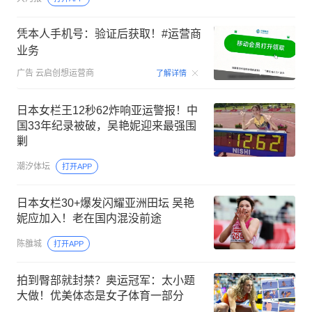
凭本人手机号：验证后获取！#运营商
业务
00:15
广告
云启创想运营商
了解详情
日本女栏王12秒62炸响亚运警报！中
国33年纪录被破，吴艳妮迎来最强围
剿
潮汐体坛
打开APP
日本女栏30+爆发闪耀亚洲田坛 吴艳
妮应加入！老在国内混没前途
陈雒城
打开APP
拍到臀部就封禁？奥运冠军：太小题
大做！优美体态是女子体育一部分