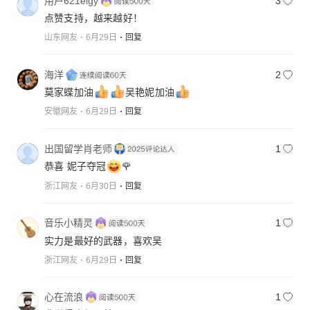
用户621eigy
3
点赞支持，越来越好！
山东网友
6月29日
回复
海洋
2
莫家蝶加油
吴艳妮加油
安徽网友
6月29日
回复
出国留学肖老师
1
恭喜 妮子夺冠
🌹
浙江网友
6月30日
回复
音乐小精灵
1
实力是最好的武器，喜欢吴
浙江网友
6月29日
回复
心在流浪
1