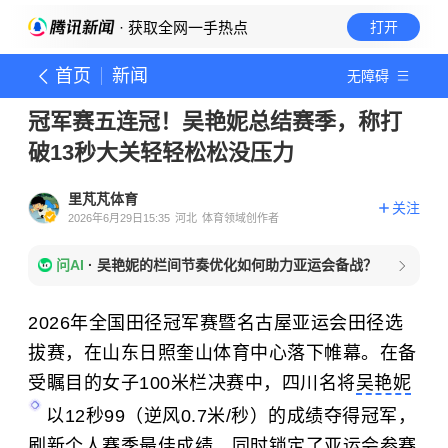
· 获取全网一手热点
打开
首页
新闻
无障碍
冠军赛五连冠！吴艳妮总结赛季，称打
破13秒大关轻轻松松没压力
里芃芃体育
关注
2026年6月29日15:35
河北
体育领域创作者
问AI
·
吴艳妮的栏间节奏优化如何助力亚运会备战？
2026年全国田径冠军赛暨名古屋亚运会田径选
拔赛，在山东日照奎山体育中心落下帷幕。在备
受瞩目的女子100米栏决赛中，四川名将
吴艳妮
以12秒99（逆风0.7米/秒）的成绩夺得冠军，
刷新个人赛季最佳成绩，同时锁定了亚运会参赛