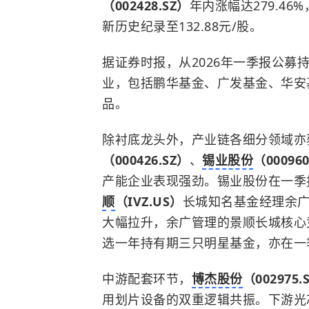
（002428.SZ）
年内涨幅达279.46
新历史纪录至132.88元/股。
据证券时报，从2026年一季报公募
业，包括鹏华基金、广发基金、华安
品。
除衬底龙头外，产业链各细分领域亦
（000426.SZ）
、
锡业股份
（000960
产能企业表现强劲。锡业股份在一季
顺
（IVZ.US）
长城知名基金经理余
大幅拉升，余广管理的景顺长城核心
选一年持有期三只明星基金，亦在一
中游配套环节，
博杰股份
（002975.
用划片设备的双重逻辑共振。下游光