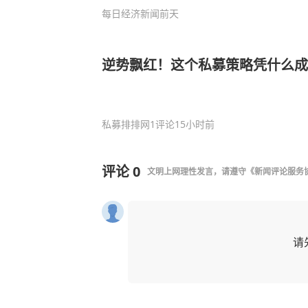
每日经济新闻
前天
逆势飘红！这个私募策略凭什么
私募排排网
1评论
15小时前
评论
0
文明上网理性发言，请遵守
《新闻评论服务
请