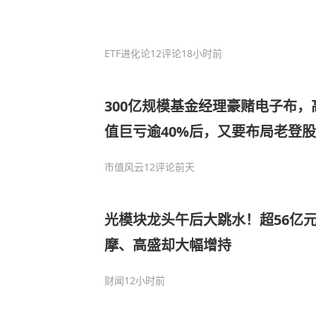
ETF进化论
12评论
18小时前
300亿规模基金经理豪赌电子布
值巨亏逾40%后，又要布局老登
市值风云
12评论
前天
光模块龙头午后大跳水！超56亿
摩、高盛却大幅增持
财闻
12小时前