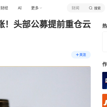
财经
AI
更多
财闻
搜索
大涨！头部公募提前重仓云
热
关注
作