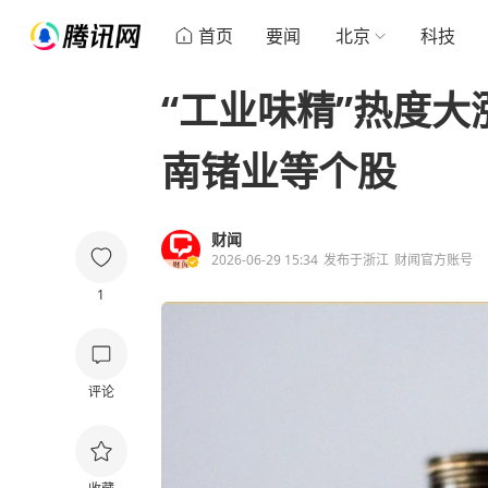
首页
要闻
北京
科技
“工业味精”热度
南锗业等个股
财闻
2026-06-29 15:34
发布于
浙江
财闻官方账号
1
评论