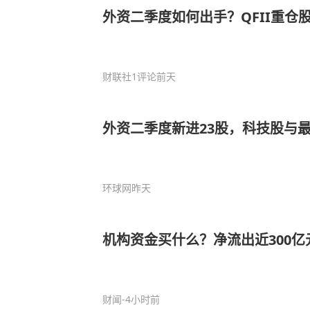
外资二季度如何出手？QFII重仓
财联社
1评论
前天
外资二季度新进23股，科技股与
环球网
昨天
机构资金买什么？净流出近300亿
财闻
-4小时前