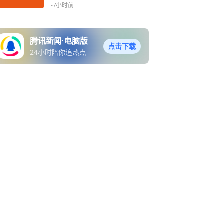
-7小时前
腾讯新闻·电脑版
点击下载
24小时陪你追热点