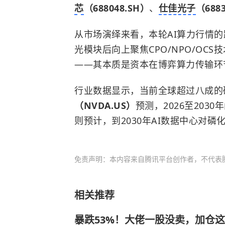
芯
（688048.SH）
、
仕佳光子
（688
从市场演绎来看，本轮AI算力行情的
光模块后向上聚焦CPO/NPO/OC
——其本质是资本在博弈算力传输环
行业数据显示，当前全球超过八成的
（NVDA.US）
预测，2026至203
则预计，到2030年AI数据中心对磷
免责声明：本内容来自腾讯平台创作者，不代表
相关推荐
暴跌53%！大佬一股没卖，加仓