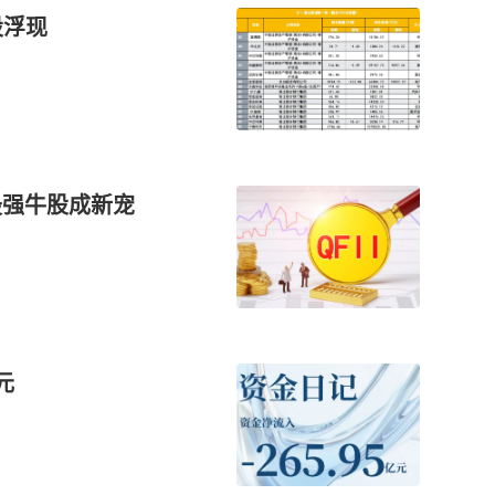
股浮现
最强牛股成新宠
元