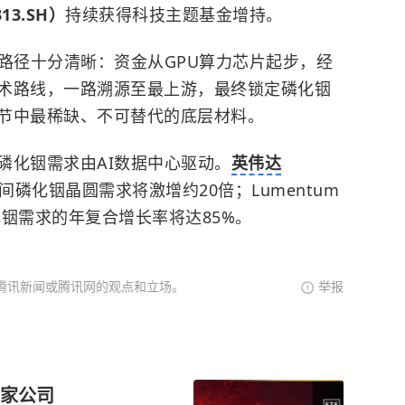
313.SH）
持续获得科技主题基金增持。
路径十分清晰：资金从GPU算力芯片起步，经
S技术路线，一路溯源至最上游，最终锁定磷化铟
节中最稀缺、不可替代的底层材料。
磷化铟需求由AI数据中心驱动。
英伟达
0年间磷化铟晶圆需求将激增约20倍；Lumentum
化铟需求的年复合增长率将达85%。
腾讯新闻或腾讯网的观点和立场。
举报
这家公司