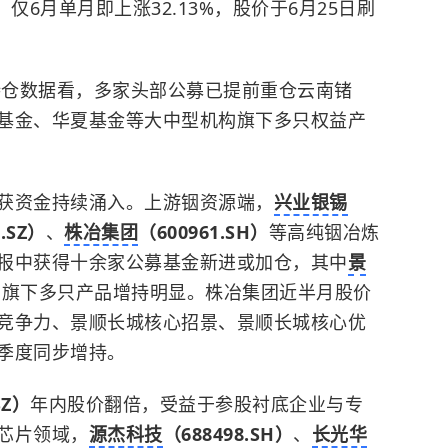
%，仅6月单月即上涨32.13%，股价于6月25日刷
持仓数据看，多家头部公募已提前重仓云南锗
基金、华夏基金等大中型机构旗下多只权益产
获资金持续涌入。上游铟资源端，
兴业银锡
.SZ）
、
株冶集团
（600961.SH）
等高纯铟冶炼
报中获得十余家公募基金新进或加仓，其中
景
广旗下多只产品增持明显。株冶集团近半月股价
竞争力、景顺长城核心招景、景顺长城核心优
季度同步增持。
SZ）
年内股价翻倍，受益于参股衬底企业与专
芯片领域，
源杰科技
（688498.SH）
、
长光华