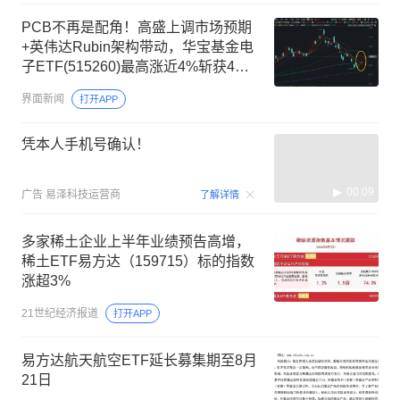
PCB不再是配角！高盛上调市场预期
+英伟达Rubin架构带动，华宝基金电
子ETF(515260)最高涨近4%斩获4连
阳
界面新闻
打开APP
凭本人手机号确认！
00:09
广告
易泽科技运营商
了解详情
多家稀土企业上半年业绩预告高增，
稀土ETF易方达（159715）标的指数
涨超3%
21世纪经济报道
打开APP
易方达航天航空ETF延长募集期至8月
21日