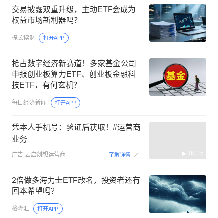
交易披露双重升级，主动ETF会成为
权益市场新利器吗？
探长读财
打开APP
抢占数字经济新赛道！多家基金公司
申报创业板算力ETF、创业板金融科
技ETF，有何玄机？
每日经济新闻
打开APP
凭本人手机号：验证后获取！#运营商
业务
00:15
广告
云启创想运营商
了解详情
2倍做多海力士ETF改名，投资者还有
回本希望吗？
格隆汇
打开APP