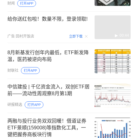
财闻
打开APP
给你送红包啦！数量不限，登录领取!
00:44
广告
回村开饭店
立即下载
8月新基发行创年内最低，ETF新发降
温，医药被逆向布局
财联社
打开APP
中信建投 | 千亿资金流入，双创ETF居
前——流动性周观察8月第1期
研报精选
打开APP
两融与投行业务双双回暖！借道证券
ETF景顺(159008)等指数化工具，一
键把握券商板块行情