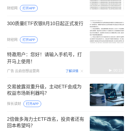
财经网
打开APP
300质量ETF农银8月10日起正式发行
财经网
打开APP
特邀用户：您好！请输入手机号，打
开马上使用！
00:15
广告
云启创想运营商
了解详情
交易披露双重升级，主动ETF会成为
权益市场新利器吗？
探长读财
打开APP
2倍做多海力士ETF改名，投资者还有
回本希望吗？