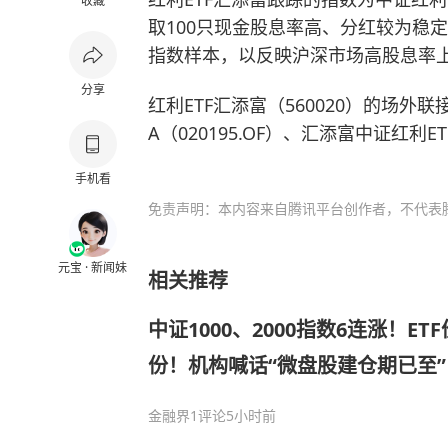
收藏
取100只现金股息率高、分红较为稳
指数样本，以反映沪深市场高股息率
分享
红利ETF汇添富（560020）的场外
A（020195.OF）、汇添富中证红利ET
手机看
免责声明：本内容来自腾讯平台创作者，不代表
元宝 · 新闻妹
相关推荐
中证1000、2000指数6连涨！ET
份！机构喊话“微盘股建仓期已至
来了？
金融界
1评论
5小时前