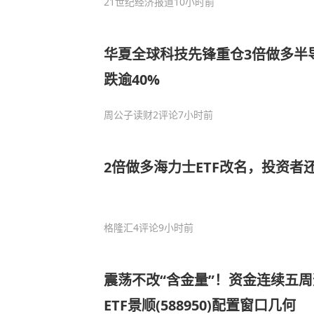
21世纪经济报道
10小时前
华夏全球科技先锋重仓3倍做多半导
跌逾40%
周公子读财
2评论
7小时前
2倍做多海力士ETF改名，投资者
格隆汇
4评论
9小时前
震荡不改“含金量”！资金连续五周
ETF景顺(588950)配置窗口几何