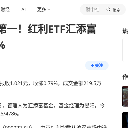
财经
AI
更多
财中社
搜索
第一！红利ETF汇添富
热
%
关注
作
报收1.021元，收涨0.79%，成交金额219.5万
月26日，管理人为汇添富基金，基金经理为晏阳。今
/4786。
000922.SH）。中证红利指数从沪深市场中选