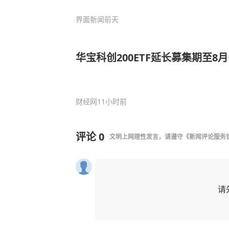
界面新闻
前天
华宝科创200ETF延长募集期至8月
财经网
11小时前
评论
0
文明上网理性发言，请遵守
《新闻评论服务
请