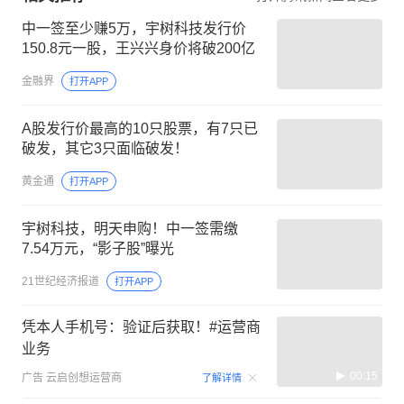
中一签至少赚5万，宇树科技发行价
150.8元一股，王兴兴身价将破200亿
金融界
打开APP
A股发行价最高的10只股票，有7只已
破发，其它3只面临破发！
黄金通
打开APP
宇树科技，明天申购！中一签需缴
7.54万元，“影子股”曝光
21世纪经济报道
打开APP
凭本人手机号：验证后获取！#运营商
业务
00:15
广告
云启创想运营商
了解详情