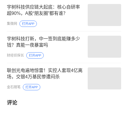
宇树科技供应链大起底：核心自研率
超90%，A股“朋友圈”都有谁？
集微网
打开APP
宇树科技打新，中一签到底能赚多少
钱？真能一夜暴富吗
财经侦探长
打开APP
联创光电遍地惊雷！实控人套现4亿离
场，交银4万基民惨遭闷杀
金石随笔
打开APP
评论