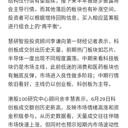
结构性行情有望延续，接下来半年报逐步披露将
会主导行情，而其他落后的板块也有补涨空间，
投资者可以根据增持回购信息，买入相应蓝筹股
进行组合上的“再平衡”。
慧研智投投资顾问李谦向第一财经记者表示，
科
创板
成交创出历史天量，前期热门板块如芯片、
半导体
一度出现不同程度震荡。中期来看科技板
块仍是市场主线，此前低迷的消费和医药板块也
有触底反弹，市场进入良性做多阶段；中期行情
依旧看好，主线仍以
创业板
、科创板为主导。
港股100研究中心顾问余丰慧表示，6月29日科
创板成交额创历史新高，反映市场情绪高涨和资
金积极参与，从历史数据看，天量成交往往伴随
市场快速上涨，但同时也预示短期内市场波动性