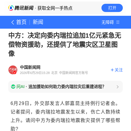
· 获取全网一手热点
打开
首页
新闻
无障碍
中方：决定向委内瑞拉追加1亿元紧急无
偿物资援助，还提供了地震灾区卫星图
像
中国新闻网
关注
2026年6月29日15:28
北京
中国新闻网官方账号
问AI
·
追加援助如何助力委内瑞拉灾后重建进程？
6月29日，外交部发言人郭嘉昆主持例行记者会。
记者提问，委内瑞拉地震发生以来，伤亡人数持续
上升。请问中方为
委内瑞拉
地震救灾提供了哪些帮
助?