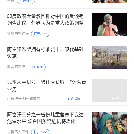
曹兴
打开APP
印度政府大量驳回针对中国的反倾销
调查建议，外界认为是重大政策调整
愤怒的熊猫仔
打开APP
阿富汗希望拥有标准城市、现代基础
设施
素言阿富汗
打开APP
凭本人手机号：验证后获取！#运营商
业务
00:15
广告
云启创想运营商
了解详情
阿富汗三分之一省份儿童营养不良达
危急水平 联合国预警危机将恶化
长得不太环保
打开APP