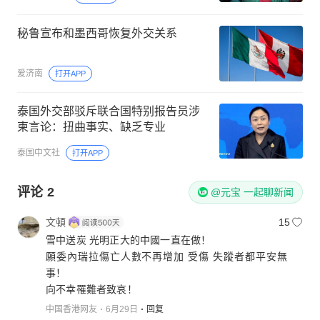
秘鲁宣布和墨西哥恢复外交关系
爱济南
打开APP
泰国外交部驳斥联合国特别报告员涉
柬言论：扭曲事实、缺乏专业
泰国中文社
打开APP
评论
2
@元宝 一起聊新闻
文頓
15
雪中送炭 光明正大的中國一直在做！
願委內瑞拉傷亡人數不再增加 受傷 失蹤者都平安無
事！
向不幸罹難者致哀！
中国香港网友
6月29日
回复